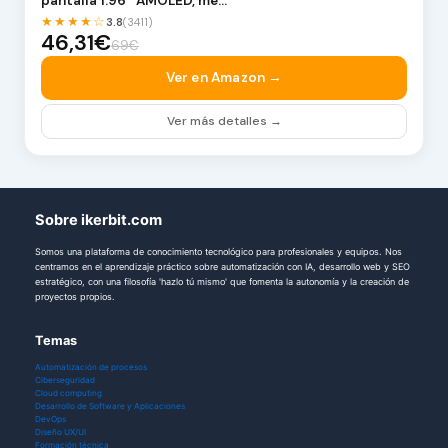
pantalla 1.96″ AMOLED, me…
★★★★☆
3.8
(3411)
46,31€
69€
Ver en Amazon →
Ver más detalles →
Sobre ikerbit.com
Somos una plataforma de conocimiento tecnológico para profesionales y equipos. Nos
centramos en el aprendizaje práctico sobre automatización con IA, desarrollo web y SEO
estratégico, con una filosofía 'hazlo tú mismo' que fomenta la autonomía y la creación de
proyectos propios.
Temas
Automatización de procesos
Ciberseguridad
Cloud computing
Desarrollo de Software y Aplicaciones
DevOps
Diseño UX/UI
Formación técnica