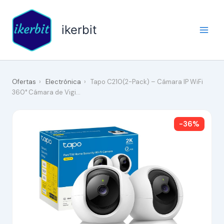
Ir
al
ikerbit
contenido
Ofertas
›
Electrónica
›
Tapo C210(2-Pack) – Cámara IP WiFi
360° Cámara de Vigi…
-36%