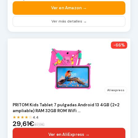
Ver en Amazon →
Ver más detalles →
-66%
Aliexpress
PRITOM Kids Tablet 7 pulgadas Android 13 4GB (2+2
ampliable) RAM 32GB ROM WiFi …
★★★★☆
4.4
29,61€
87,11€
Ver en AliExpress →