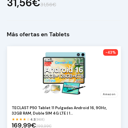
31,56€
31,56€
Más ofertas en Tablets
-43%
Amazon
TECLAST P50 Tablet 11 Pulgadas Android 16, 90Hz,
32GB RAM, Doble SIM 4G LTE | 1…
★★★★☆
4.3
(968)
169,99€
299,99€