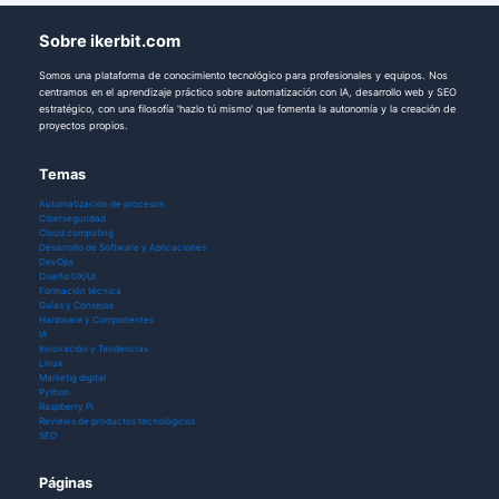
Sobre ikerbit.com
Somos una plataforma de conocimiento tecnológico para profesionales y equipos. Nos
centramos en el aprendizaje práctico sobre automatización con IA, desarrollo web y SEO
estratégico, con una filosofía 'hazlo tú mismo' que fomenta la autonomía y la creación de
proyectos propios.
Temas
Automatización de procesos
Ciberseguridad
Cloud computing
Desarrollo de Software y Aplicaciones
DevOps
Diseño UX/UI
Formación técnica
Guías y Consejos
Hardware y Componentes
IA
Innovación y Tendencias
Linux
Marketig digital
Python
Raspberry Pi
Reviews de productos tecnológicos
SEO
Páginas