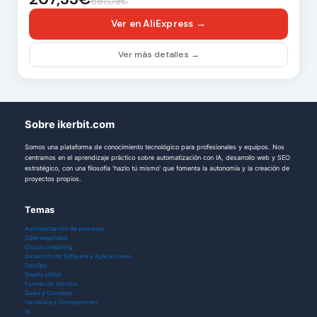
691,09€
Ver en AliExpress →
Ver más detalles →
Sobre ikerbit.com
Somos una plataforma de conocimiento tecnológico para profesionales y equipos. Nos
centramos en el aprendizaje práctico sobre automatización con IA, desarrollo web y SEO
estratégico, con una filosofía 'hazlo tú mismo' que fomenta la autonomía y la creación de
proyectos propios.
Temas
Automatización de procesos
Ciberseguridad
Cloud computing
Desarrollo de Software y Aplicaciones
DevOps
Diseño UX/UI
Formación técnica
Guías y Consejos
Hardware y Componentes
IA