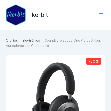
Ir
al
ikerbit
contenido
Ofertas
›
Electrónica
›
Soundcore Space One Pro de Anker,
Auriculares con Cancelació…
-30%