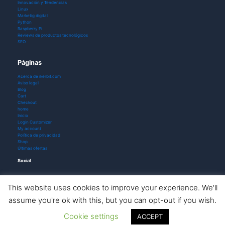
Innovación y Tendencias
Linux
Marketig digital
Python
Raspberry Pi
Reviews de productos tecnológicos
SEO
Páginas
Acerca de ikerbit.com
Aviso legal
Blog
Cart
Checkout
home
Inicio
Login Customizer
My account
Política de privacidad
Shop
Últimas ofertas
Social
This website uses cookies to improve your experience. We'll
assume you're ok with this, but you can opt-out if you wish.
Todos los derechos © 2026 ikerbit |
Aviso de afiliación
Cookie settings
ACCEPT