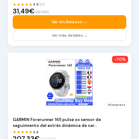
★★★★★
4.6
(21)
31,49€
49,99€
Ver en Amazon →
Ver más detalles →
-70%
Aliexpress
GARMIN Forerunner 165 pulse ox sensor de
seguimiento del estrés dinámica de car…
★★★★★
4.8
207,33€