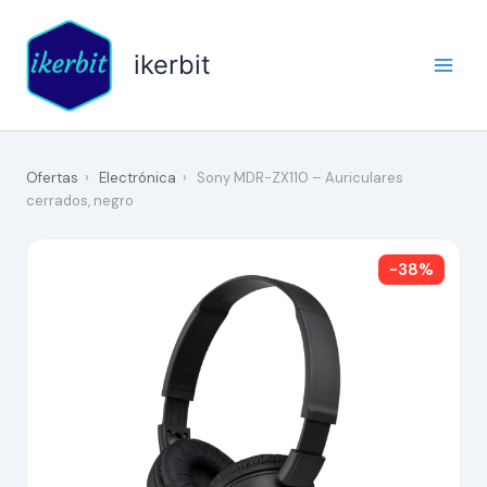
Ir
al
ikerbit
contenido
Ofertas
›
Electrónica
›
Sony MDR-ZX110 – Auriculares
cerrados, negro
-38%