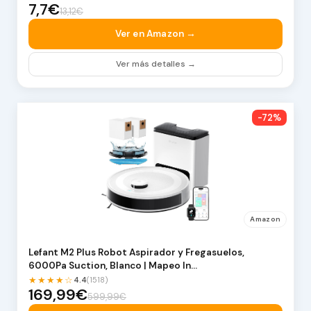
7,7€
13,12€
Ver en Amazon →
Ver más detalles →
-72%
Amazon
Lefant M2 Plus Robot Aspirador y Fregasuelos,
6000Pa Suction, Blanco | Mapeo In…
★★★★☆
4.4
(1518)
169,99€
599,99€