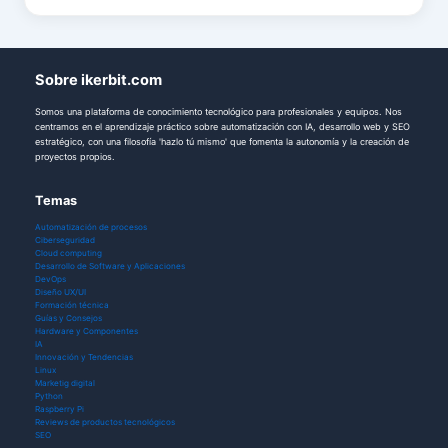
Sobre ikerbit.com
Somos una plataforma de conocimiento tecnológico para profesionales y equipos. Nos
centramos en el aprendizaje práctico sobre automatización con IA, desarrollo web y SEO
estratégico, con una filosofía 'hazlo tú mismo' que fomenta la autonomía y la creación de
proyectos propios.
Temas
Automatización de procesos
Ciberseguridad
Cloud computing
Desarrollo de Software y Aplicaciones
DevOps
Diseño UX/UI
Formación técnica
Guías y Consejos
Hardware y Componentes
IA
Innovación y Tendencias
Linux
Marketig digital
Python
Raspberry Pi
Reviews de productos tecnológicos
SEO