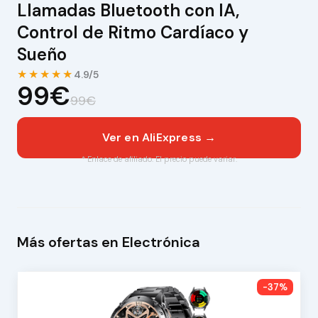
Llamadas Bluetooth con IA,
Control de Ritmo Cardíaco y
Sueño
★★★★★
4.9/5
99€
99€
Ver en AliExpress →
* Enlace de afiliado. El precio puede variar.
Más ofertas en Electrónica
-37%