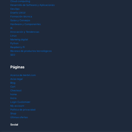
Cloud computing
Desarrollo de Software y Aplicaciones
DevOps
Diseño UX/UI
Formación técnica
Guías y Consejos
Hardware y Componentes
IA
Innovación y Tendencias
Linux
Marketig digital
Python
Raspberry Pi
Reviews de productos tecnológicos
SEO
Páginas
Acerca de ikerbit.com
Aviso legal
Blog
Cart
Checkout
home
Inicio
Login Customizer
My account
Política de privacidad
Shop
Últimas ofertas
Social