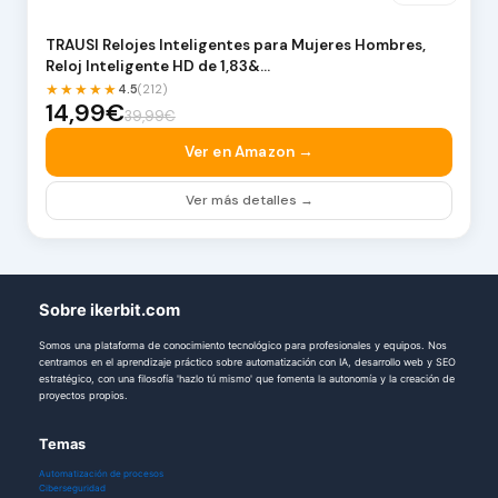
TRAUSI Relojes Inteligentes para Mujeres Hombres,
Reloj Inteligente HD de 1,83&…
★★★★★
4.5
(212)
14,99€
39,99€
Ver en Amazon →
Ver más detalles →
Sobre ikerbit.com
Somos una plataforma de conocimiento tecnológico para profesionales y equipos. Nos
centramos en el aprendizaje práctico sobre automatización con IA, desarrollo web y SEO
estratégico, con una filosofía 'hazlo tú mismo' que fomenta la autonomía y la creación de
proyectos propios.
Temas
Automatización de procesos
Ciberseguridad