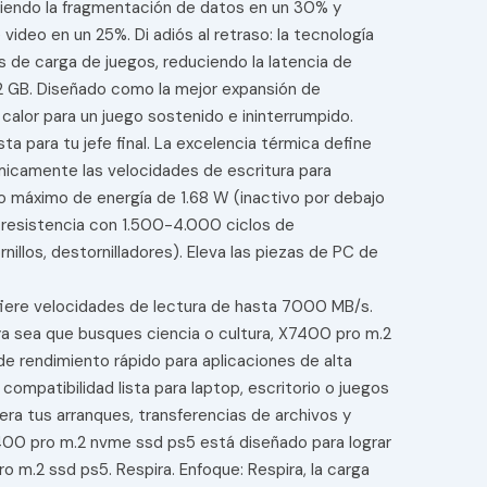
iendo la fragmentación de datos en un 30% y
deo en un 25%. Di adiós al retraso: la tecnología
s de carga de juegos, reduciendo la latencia de
2 GB. Diseñado como la mejor expansión de
calor para un juego sostenido e ininterrumpido.
ta para tu jefe final. La excelencia térmica define
micamente las velocidades de escritura para
 máximo de energía de 1.68 W (inactivo por debajo
 resistencia con 1.500-4.000 ciclos de
nillos, destornilladores). Eleva las piezas de PC de
fiere velocidades de lectura de hasta 7000 MB/s.
ya sea que busques ciencia o cultura, X7400 pro m.2
e rendimiento rápido para aplicaciones de alta
ompatibilidad lista para laptop, escritorio o juegos
lera tus arranques, transferencias de archivos y
7400 pro m.2 nvme ssd ps5 está diseñado para lograr
m.2 ssd ps5. Respira. Enfoque: Respira, la carga