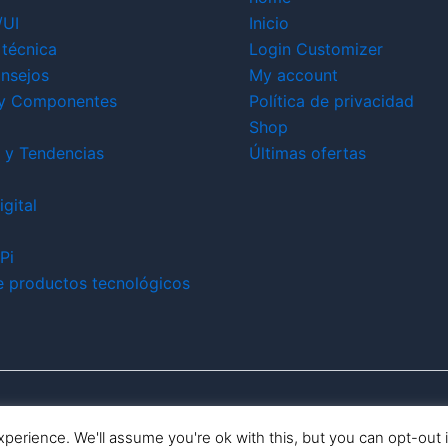
/UI
Inicio
técnica
Login Customizer
nsejos
My account
y Componentes
Política de privacidad
Shop
 y Tendencias
Últimas ofertas
gital
Pi
e productos tecnológicos
Todos los derechos © 2026 ikerbit |
Aviso de afiliación
perience. We'll assume you're ok with this, but you can opt-out 