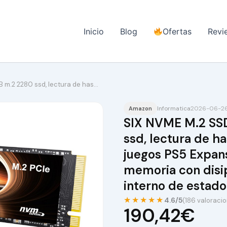
Inicio
Blog
Ofertas
Revi
 m.2 2280 ssd, lectura de has…
Informatica
2026-06-26
Amazon
SIX NVME M.2 SS
ssd, lectura de h
juegos PS5 Expan
memoria con disip
interno de estado
★★★★★
4.6/5
(186 valoraci
190,42€