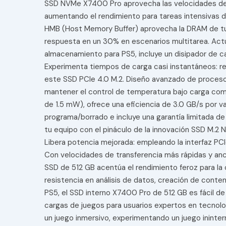
SSD NVMe X7400 Pro aprovecha las velocidades de E
aumentando el rendimiento para tareas intensivas d
HMB (Host Memory Buffer) aprovecha la DRAM de tu si
respuesta en un 30% en escenarios multitarea. Act
almacenamiento para PS5, incluye un disipador de ca
Experimenta tiempos de carga casi instantáneos: resp
este SSD PCIe 4.0 M.2. Diseño avanzado de proceso 
mantener el control de temperatura bajo carga co
de 1.5 mW), ofrece una eficiencia de 3.0 GB/s por 
programa/borrado e incluye una garantía limitada de 
tu equipo con el pináculo de la innovación SSD M.2 
Libera potencia mejorada: empleando la interfaz PC
Con velocidades de transferencia más rápidas y anc
SSD de 512 GB acentúa el rendimiento feroz para la
resistencia en análisis de datos, creación de conten
PS5, el SSD interno X7400 Pro de 512 GB es fácil de 
cargas de juegos para usuarios expertos en tecnolo
un juego inmersivo, experimentando un juego ininte