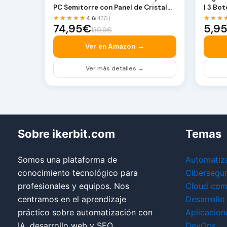
PC Semitorre con Panel de Cristal
| 3 Bo
Panorámico – …
1000 D
★★★★★
★★★
4.6
(430)
74,95€
5,9
139,9€
Ver en Amazon →
Ver más detalles →
Sobre ikerbit.com
Temas
Somos una plataforma de
Automatiz
conocimiento tecnológico para
Cibersegu
profesionales y equipos. Nos
Cloud com
centramos en el aprendizaje
Desarrollo
práctico sobre automatización con
Aplicacion
IA, desarrollo web y SEO
DevOps