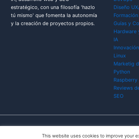
estratégico, con una filosofía 'hazlo
Diseño UX
tú mismo' que fomenta la autonomía
Formación 
y la creación de proyectos propios.
Guías y Co
Hardware 
IA
Innovación
Linux
Marketig di
Python
Raspberry 
Reviews d
SEO
This website uses cookies to improve your ex