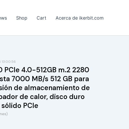
ews
Shop
Cart
Acerca de ikerbit.com
 13:00:56
D PCIe 4.0-512GB m.2 2280
asta 7000 MB/s 512 GB para
sión de almacenamiento de
ador de calor, disco duro
 sólido PCIe
ones)