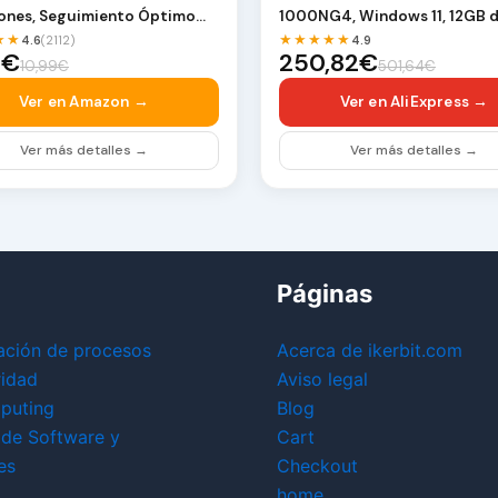
tones, Seguimiento Óptimo
1000NG4, Windows 11, 12GB 
PI, Amb…
512GB SSD, …
★★
★★★★★
4.6
(2112)
4.9
5€
250,82€
10,99€
501,64€
Ver en Amazon →
Ver en AliExpress →
Ver más detalles →
Ver más detalles →
Páginas
ación de procesos
Acerca de ikerbit.com
ridad
Aviso legal
puting
Blog
 de Software y
Cart
es
Checkout
home