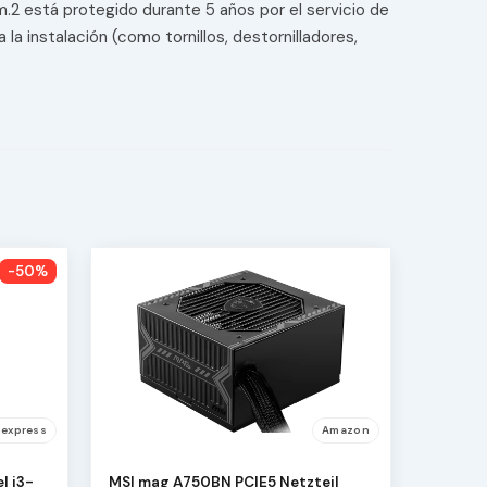
m.2 está protegido durante 5 años por el servicio de
la instalación (como tornillos, destornilladores,
-50%
iexpress
Amazon
l i3-
MSI mag A750BN PCIE5 Netzteil