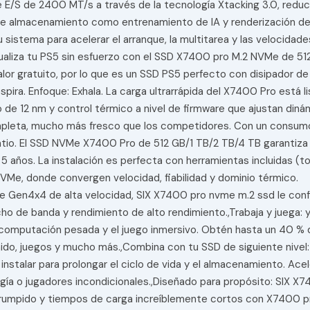
/S de 2400 MT/s a través de la tecnología Xtacking 3.0, reduc
e almacenamiento como entrenamiento de IA y renderización de vi
stema para acelerar el arranque, la multitarea y las velocidade
ualiza tu PS5 sin esfuerzo con el SSD X7400 pro M.2 NVMe de 51
lor gratuito, por lo que es un SSD PS5 perfecto con disipador de 
ira. Enfoque: Exhala. La carga ultrarrápida del X7400 Pro está lis
de 12 nm y control térmico a nivel de firmware que ajustan diná
mpleta, mucho más fresco que los competidores. Con un consumo
vatio. El SSD NVMe X7400 Pro de 512 GB/1 TB/2 TB/4 TB garantiza
5 años. La instalación es perfecta con herramientas incluidas (tor
NVMe, donde convergen velocidad, fiabilidad y dominio térmico.
Ie Gen4x4 de alta velocidad, SIX X7400 pro nvme m.2 ssd le con
ho de banda y rendimiento de alto rendimiento.,Trabaja y juega: 
 computación pesada y el juego inmersivo. Obtén hasta un 40 % d
ido, juegos y mucho más.,Combina con tu SSD de siguiente nivel: c
instalar para prolongar el ciclo de vida y el almacenamiento. Ace
gía o jugadores incondicionales.,Diseñado para propósito: SIX X
rrumpido y tiempos de carga increíblemente cortos con X7400 pro 