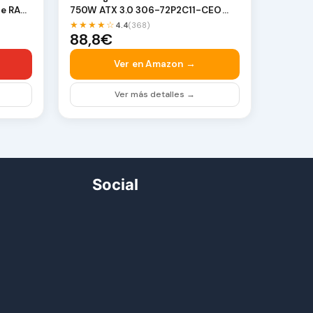
de RAM,
750W ATX 3.0 306-72P2C11-CEO
Retail
★★★★☆
4.4
(368)
88,8€
Ver en Amazon →
Ver más detalles →
Social