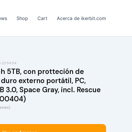
ews
Shop
Cart
Acerca de ikerbit.com
 22:54:54
h 5TB, con protteción de
duro externo portátil, PC,
B 3.0, Space Gray, incl. Rescue
000404)
iones)