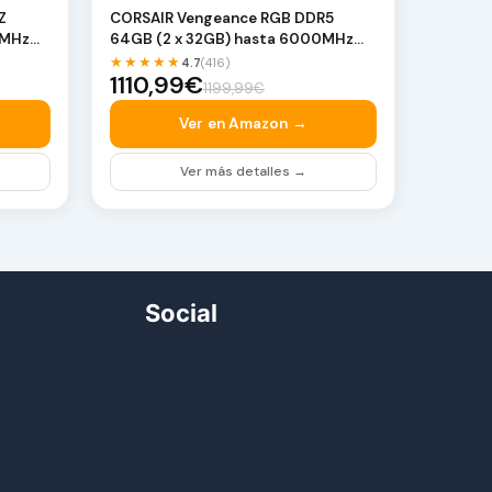
Z
CORSAIR Vengeance RGB DDR5
0MHz
64GB (2 x 32GB) hasta 6000MHz
AMD Intel RAM | Memori…
★★★★★
4.7
(416)
1110,99€
1199,99€
Ver en Amazon →
Ver más detalles →
Social