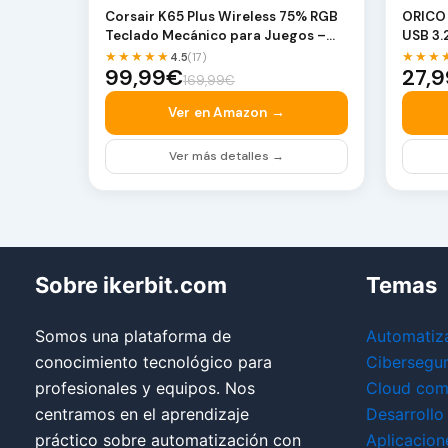
Corsair K65 Plus Wireless 75% RGB
ORICO 
Teclado Mecánico para Juegos –
USB 3.
Negro | QWERTY…
2 Puer
★★★★★
★★★
4.5
(17)
99,99€
27,
169,99€
Ver en Amazon →
Ver más detalles →
Sobre ikerbit.com
Temas
Somos una plataforma de
Automatiz
conocimiento tecnológico para
Cibersegu
profesionales y equipos. Nos
Cloud com
centramos en el aprendizaje
Desarrollo
práctico sobre automatización con
Aplicacion