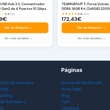
USB Hub 3.2, Concentrador
TEAMGROUP T-Force Vulcan 
2 Gen2 de 4 Puertos 10 Gbps,
DDR4 16GB Kit (2x8GB) 320
tos US…
(PC4-25600) CL16 Módul…
★☆
★★★★★
4.4
(88)
4.8
(428)
99€
172,43€
Ver en Amazon →
Ver en Amazon →
Ver más detalles →
Ver más detalles →
Páginas
ación de procesos
Acerca de ikerbit.com
ridad
Aviso legal
puting
Blog
 de Software y
Cart
es
Checkout