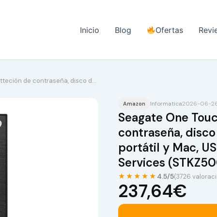
Inicio
Blog
Ofertas
Revi
teción de contraseña, disco d…
Informatica
2026-06-26
Amazon
Seagate One Touc
contraseña, disco 
portátil y Mac, US
Services (STKZ5
★★★★★
4.5/5
(3726 valorac
237,64€