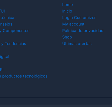
home
/UI
Inicio
técnica
Login Customizer
nsejos
My account
y Componentes
Política de privacidad
Shop
 y Tendencias
Últimas ofertas
gital
Pi
e productos tecnológicos
Todos los derechos © 2026 ikerbit |
Aviso de afiliación