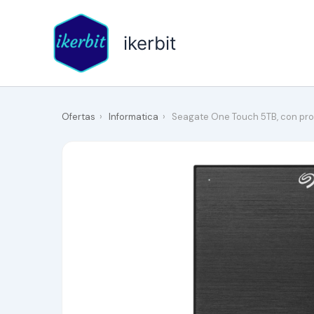
Ir
al
ikerbit
contenido
Ofertas
›
Informatica
›
Seagate One Touch 5TB, con prot