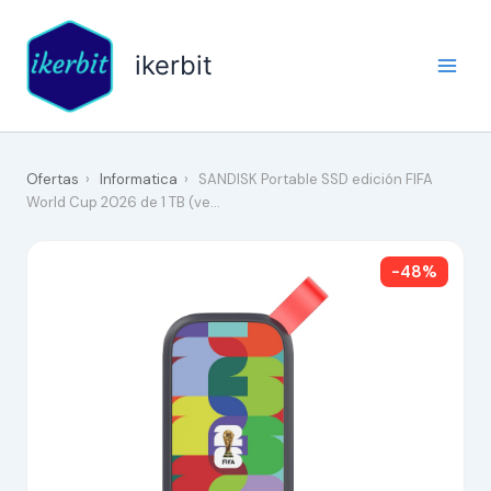
Ir
al
ikerbit
contenido
Ofertas
›
Informatica
›
SANDISK Portable SSD edición FIFA
World Cup 2026 de 1 TB (ve…
-48%