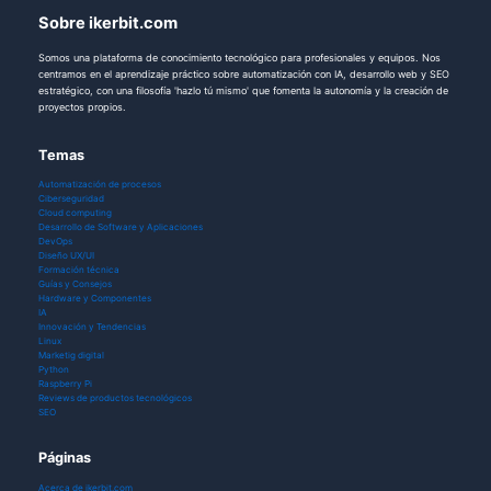
Sobre ikerbit.com
Somos una plataforma de conocimiento tecnológico para profesionales y equipos. Nos
centramos en el aprendizaje práctico sobre automatización con IA, desarrollo web y SEO
estratégico, con una filosofía 'hazlo tú mismo' que fomenta la autonomía y la creación de
proyectos propios.
Temas
Automatización de procesos
Ciberseguridad
Cloud computing
Desarrollo de Software y Aplicaciones
DevOps
Diseño UX/UI
Formación técnica
Guías y Consejos
Hardware y Componentes
IA
Innovación y Tendencias
Linux
Marketig digital
Python
Raspberry Pi
Reviews de productos tecnológicos
SEO
Páginas
Acerca de ikerbit.com