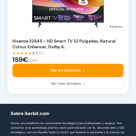
Amazon
Hisense 32A4S – HD Smart TV 32 Pulgadas, Natural
Colour Enhancer, Dolby A…
★★★★★
4.7
(17)
159€
199€
Ver en Amazon →
Ver más detalles →
Sobre ikerbit.com
Somos una plataforma de conocimiento tecnológico para profesionales y equipos. Nos
centramos en el aprendizaje práctico sobre automatización con IA, desarrollo web y SEO
estratégico, con una filosofía 'hazlo tú mismo' que fomenta la autonomía y la creación de