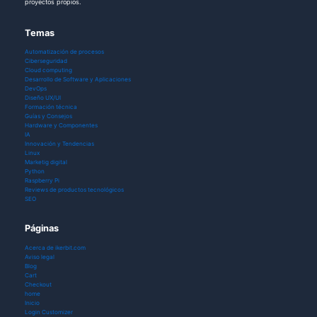
proyectos propios.
Temas
Automatización de procesos
Ciberseguridad
Cloud computing
Desarrollo de Software y Aplicaciones
DevOps
Diseño UX/UI
Formación técnica
Guías y Consejos
Hardware y Componentes
IA
Innovación y Tendencias
Linux
Marketig digital
Python
Raspberry Pi
Reviews de productos tecnológicos
SEO
Páginas
Acerca de ikerbit.com
Aviso legal
Blog
Cart
Checkout
home
Inicio
Login Customizer