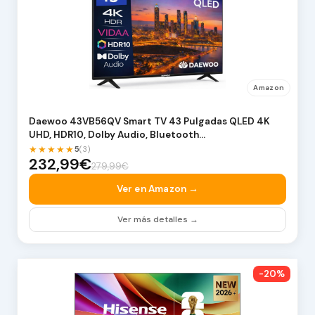
Amazon
Daewoo 43VB56QV Smart TV 43 Pulgadas QLED 4K
UHD, HDR10, Dolby Audio, Bluetooth…
★★★★★
5
(3)
232,99€
279,99€
Ver en Amazon →
Ver más detalles →
-20%