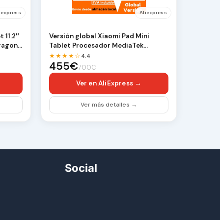
iexpress
Aliexpress
 11.2″
Versión global Xiaomi Pad Mini
dragon
Tablet Procesador MediaTek
Dimensity 9400+ Panta…
★★★★☆
4.4
455€
700€
Ver en AliExpress →
Ver más detalles →
Social