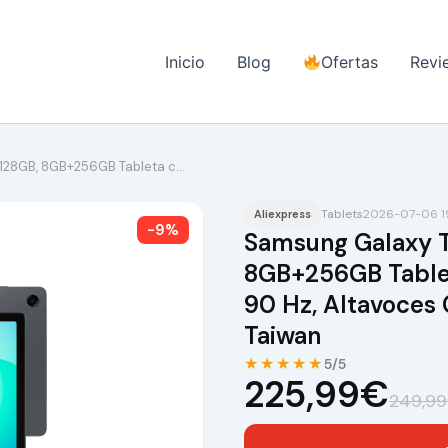
Inicio
Blog
Ofertas
Revi
+128GB, 8GB+256GB Tableta c…
Tablets
2026-07-06 1
Aliexpress
-9%
Samsung Galaxy T
8GB+256GB Tableta
90 Hz, Altavoces 
Taiwan
★★★★★
5/5
225,99€
249,9