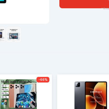
* Enla
-66%