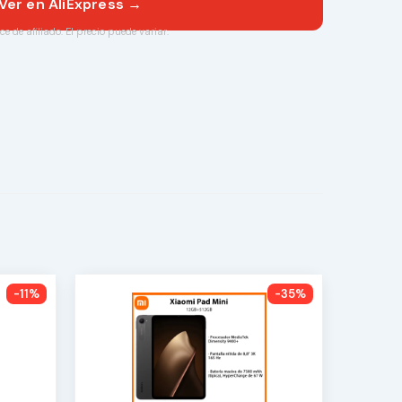
Ver en AliExpress →
ce de afiliado. El precio puede variar.
-11%
-35%