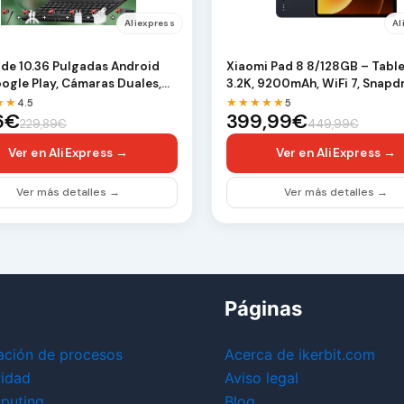
Aliexpress
Al
 de 10.36 Pulgadas Android
Xiaomi Pad 8 8/128GB – Tablet
ogle Play, Cámaras Duales,
3.2K, 9200mAh, WiFi 7, Snap
 PC de …
8s …
★★
★★★★★
4.5
5
6€
399,99€
229,89€
449,99€
Ver en AliExpress →
Ver en AliExpress →
Ver más detalles →
Ver más detalles →
Páginas
ación de procesos
Acerca de ikerbit.com
ridad
Aviso legal
puting
Blog