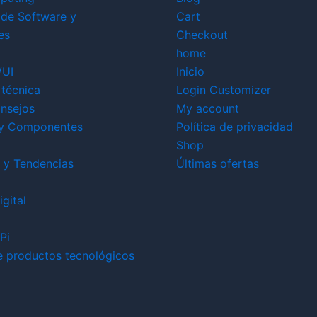
 de Software y
Cart
es
Checkout
home
/UI
Inicio
técnica
Login Customizer
nsejos
My account
y Componentes
Política de privacidad
Shop
 y Tendencias
Últimas ofertas
gital
Pi
e productos tecnológicos