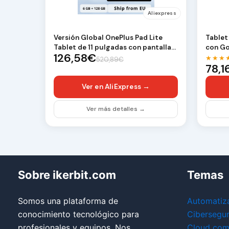
Aliexpress
Versión Global OnePlus Pad Lite
Tablet
Tablet de 11 pulgadas con pantalla
con Go
126,58€
de 90Hz para…
Tablet
★★★
520,89€
78,1
Ver en AliExpress →
Ver más detalles →
Sobre ikerbit.com
Temas
Somos una plataforma de
Automatiz
conocimiento tecnológico para
Cibersegu
profesionales y equipos. Nos
Cloud com