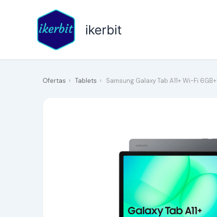
Ir
al
ikerbit
contenido
Ofertas
›
Tablets
›
Samsung Galaxy Tab A11+ Wi-Fi 6GB