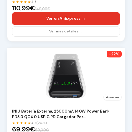
★★★★★
4.8
110,99€
149,99€
Ver en AliExpress →
Ver más detalles →
-22%
Amazon
INIU Batería Externa, 25000mA 140W Power Bank
PD3.0 QC4.0 USB C PD Cargador Por…
★★★★★
4.6
(2674)
69,99€
89,99€