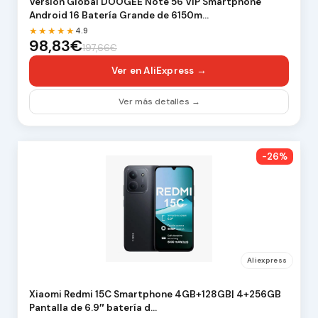
Versión Global DOOGEE Note 56 VIP Smartphone
Android 16 Batería Grande de 6150m…
★★★★★
4.9
98,83€
197,66€
Ver en AliExpress →
Ver más detalles →
-26%
Aliexpress
Xiaomi Redmi 15C Smartphone 4GB+128GB| 4+256GB
Pantalla de 6.9″ batería d…