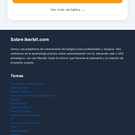
Ver más detalles →
Sobre ikerbit.com
Somos una plataforma de conocimiento tecnológico para profesionales y equipos. Nos
centramos en el aprendizaje práctico sobre automatización con IA, desarrollo web y SEO
estratégico, con una filosofía 'hazlo tú mismo' que fomenta la autonomía y la creación de
proyectos propios.
Temas
Automatización de procesos
Ciberseguridad
Cloud computing
Desarrollo de Software y Aplicaciones
DevOps
Diseño UX/UI
Formación técnica
Guías y Consejos
Hardware y Componentes
IA
Innovación y Tendencias
Linux
Marketig digital
Python