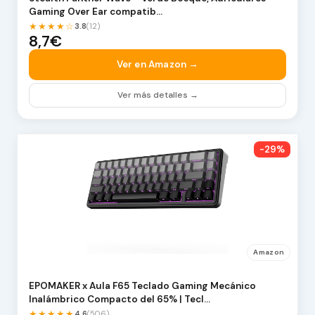
Gaming Over Ear compatib…
★★★★☆
3.8
(12)
8,7€
Ver en Amazon →
Ver más detalles →
-29%
Amazon
EPOMAKER x Aula F65 Teclado Gaming Mecánico
Inalámbrico Compacto del 65% | Tecl…
★★★★★
4.6
(506)