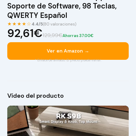
Soporte de Software, 98 Teclas,
QWERTY Español
★★★★☆
4.4/5
(80 valoraciones)
92,61€
129,99€
Ahorras 37.00€
Ver en Amazon →
* Enlace de afiliado. El precio puede variar.
Vídeo del producto