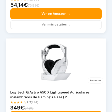
54,14€
75,99€
Ver en Amazon →
Ver más detalles →
Amazon
Logitech G Astro A50 X Lightspeed Auriculares
inalámbricos de Gaming + Base | P…
★★★★☆
4.2
(794)
349€
349€