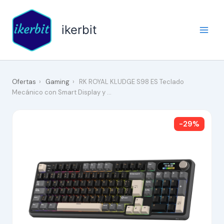
Ir
al
ikerbit
contenido
Ofertas
›
Gaming
›
RK ROYAL KLUDGE S98 ES Teclado
Mecánico con Smart Display y …
-29%