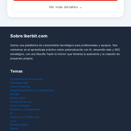
Ver más detalles →
Sobre ikerbit.com
Somos una plataforma de conocimiento tecnológico para profesionales y equipos. Nos
centramos en el aprendizaje práctico sobre automatización con IA, desarrollo web y SEO
estratégico, con una filosofía 'hazlo tú mismo' que fomenta la autonomía y la creación de
proyectos propios.
Temas
Automatización de procesos
Ciberseguridad
Cloud computing
Desarrollo de Software y Aplicaciones
DevOps
Diseño UX/UI
Formación técnica
Guías y Consejos
Hardware y Componentes
IA
Innovación y Tendencias
Linux
Marketig digital
Python