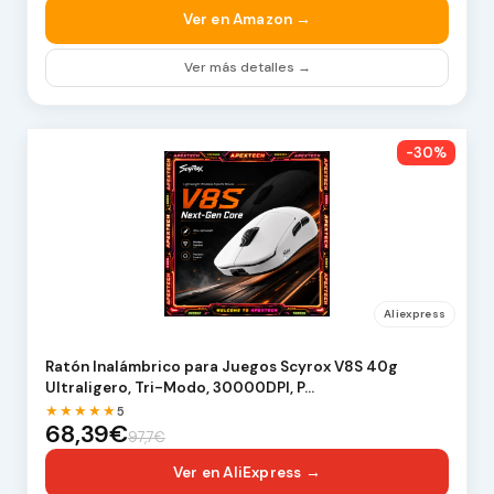
Ver en Amazon →
Ver más detalles →
-30%
Aliexpress
Ratón Inalámbrico para Juegos Scyrox V8S 40g
Ultraligero, Tri-Modo, 30000DPI, P…
★★★★★
5
68,39€
97,7€
Ver en AliExpress →