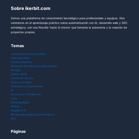
Sobre ikerbit.com
Somos una plataforma de conocimiento tecnológico para profesionales y equipos. Nos
centramos en el aprendizaje práctico sobre automatización con IA, desarrollo web y SEO
estratégico, con una filosofía 'hazlo tú mismo' que fomenta la autonomía y la creación de
proyectos propios.
Temas
Automatización de procesos
Ciberseguridad
Cloud computing
Desarrollo de Software y Aplicaciones
DevOps
Diseño UX/UI
Formación técnica
Guías y Consejos
Hardware y Componentes
IA
Innovación y Tendencias
Linux
Marketig digital
Python
Raspberry Pi
Reviews de productos tecnológicos
SEO
Páginas