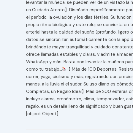
levantar la muñeca, se pueden ver de un vistazo la h
un Cuidado Atento】Diseñado específicamente para la
el período, la ovulación y los días fértiles. Su func
propio ritmo biológico y este reloj se convierta en t
arterial hasta la calidad del sueño (profundo, ligero
datos se sincronizan automáticamente con la app del
brindándote mayor tranquilidad y cuidado constante
ofrece llamadas estables y claras, y admite almace
WhatsApp y más. Basta con levantar la muñeca para v
como tu trabajo.,
【 Más de 100 Deportes, Resisten
correr, yoga, ciclismo y más, registrando con precisi
manos, a la lluvia ni el sudor. Su uso diario es c
Completas, un Regalo Ideal】Más de 200 esferas onli
incluye alarma, cronómetro, clima, temporizador, as
regalo, es un detalle lleno de significado y buen gus
[object Object]