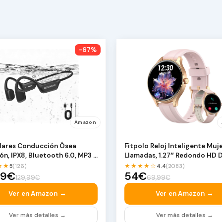
-67%
Amazon
lares Conducción Ósea
Fitpolo Reloj Inteligente Muj
ón, IPX8, Bluetooth 6.0, MP3 8
Llamadas, 1.27″ Redondo HD D
pen-Ear …
Sm…
★★
★★★★☆
5
(126)
4.4
(2083)
99€
54€
129,99€
69,99€
Ver en Amazon →
Ver en Amazon →
Ver más detalles →
Ver más detalles →