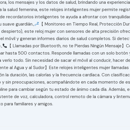
ora, los mensajes y los datos de salud, brindando una experiencia
 salud femenina, este relojes inteligentes mujer permite regist
ión de recordatorios inteligentes te ayuda a afrontar con tranquil
u suave guardián.,
【 Monitoreo en Tiempo Real, Protección Dur
 o despierto), este reloj mujer con sensores de alta precisión ofre
 móvil y generan informes diarios de salud completos. Si detect
.,
【 Llamadas por Bluetooth, no te Pierdas Ningún Mensaje】Co
nar hasta 500 contactos. Responde llamadas con un solo botón y
erlo todo. Sin necesidad de sacar el móvil al conducir, hacer dep
te al Agua y al Sudor】Este relojes inteligentes mujer llamada
ón la duración, las calorías y la frecuencia cardíaca. Con clasifi
ómodo y sin preocupaciones, acompañándote en cada momento de es
ne para cambiar según tu estado de ánimo cada día. Además, est
istente de voz, calculadora, control remoto de la cámara y linter
to para familiares y amigos.