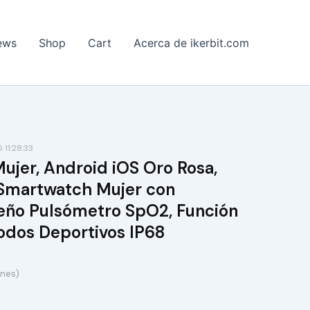
ews
Shop
Cart
Acerca de ikerbit.com
11:28:33
Mujer, Android iOS Oro Rosa,
D Smartwatch Mujer con
ño Pulsómetro SpO2, Función
dos Deportivos IP68
ones)