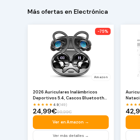
Más ofertas en Electrónica
-75%
Amazon
2026 Auriculares Inalámbricos
Auricu
Deportivos 5.4, Cascos Bluetooth
Nataci
HiFi Estéreo | C…
GB | O
★★★★★
★★★
4.9
(149)
24,99€
42,
99,99€
Ver en Amazon →
Ver más detalles →