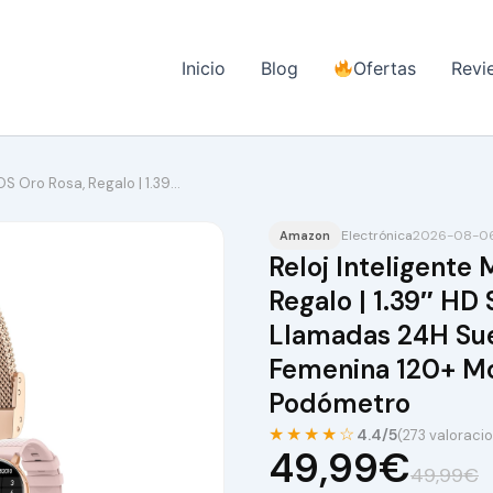
Inicio
Blog
Ofertas
Revi
iOS Oro Rosa, Regalo | 1.39…
Electrónica
2026-08-06 
Amazon
Reloj Inteligente 
Regalo | 1.39″ H
Llamadas 24H Sue
Femenina 120+ Mo
Podómetro
★★★★☆
4.4/5
(273 valoraci
49,99€
49,99€