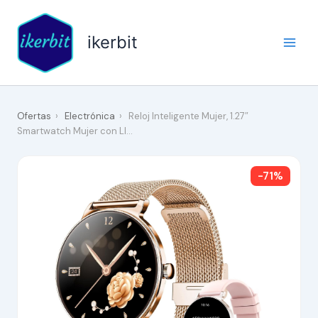
Ir
al
ikerbit
contenido
Ofertas
›
Electrónica
›
Reloj Inteligente Mujer, 1.27″
Smartwatch Mujer con Ll…
-71%