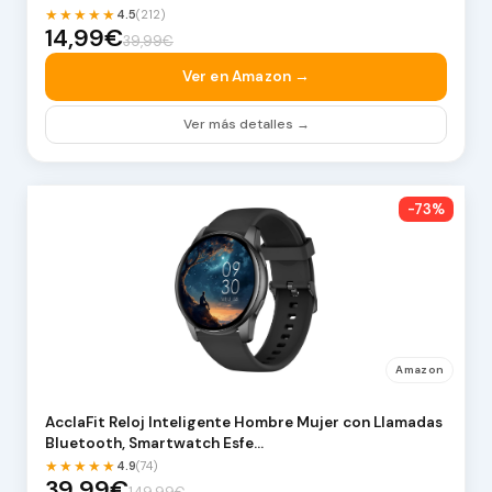
★★★★★
4.5
(212)
14,99€
39,99€
Ver en Amazon →
Ver más detalles →
-73%
Amazon
AcclaFit Reloj Inteligente Hombre Mujer con Llamadas
Bluetooth, Smartwatch Esfe…
★★★★★
4.9
(74)
39,99€