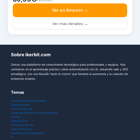
149,99€
Ver en Amazon →
Ver más detalles →
Sobre ikerbit.com
Somos una plataforma de conocimiento tecnológico para profesionales y equipos. Nos
centramos en el aprendizaje práctico sobre automatización con IA, desarrollo web y SEO
estratégico, con una filosofía 'hazlo tú mismo' que fomenta la autonomía y la creación de
proyectos propios.
Temas
Automatización de procesos
Ciberseguridad
Cloud computing
Desarrollo de Software y Aplicaciones
DevOps
Diseño UX/UI
Formación técnica
Guías y Consejos
Hardware y Componentes
IA