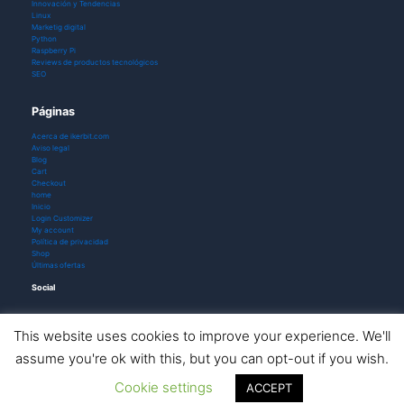
Innovación y Tendencias
Linux
Marketig digital
Python
Raspberry Pi
Reviews de productos tecnológicos
SEO
Páginas
Acerca de ikerbit.com
Aviso legal
Blog
Cart
Checkout
home
Inicio
Login Customizer
My account
Política de privacidad
Shop
Últimas ofertas
Social
This website uses cookies to improve your experience. We'll
assume you're ok with this, but you can opt-out if you wish.
Todos los derechos © 2026 ikerbit |
Aviso de afiliación
Cookie settings
ACCEPT