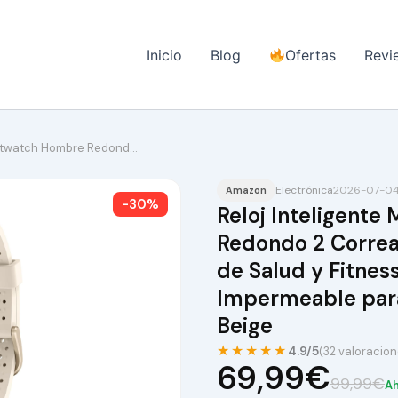
Inicio
Blog
Ofertas
Revi
martwatch Hombre Redond…
Electrónica
2026-07-04
Amazon
-30%
Reloj Inteligente
Redondo 2 Correa
de Salud y Fitne
Impermeable par
Beige
★★★★★
4.9/5
(32 valoracion
69,99€
99,99€
Ah