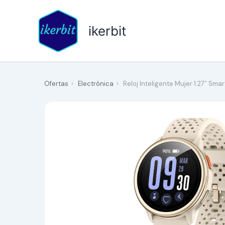
Ir
al
ikerbit
contenido
Ofertas
›
Electrónica
›
Reloj Inteligente Mujer 1.27″ S