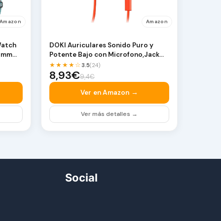
Amazon
Amazon
Watch
DOKI Auriculares Sonido Puro y
4mm
Potente Bajo con Microfono,Jack
3.5mm (Rojo)
★★★★☆
3.5
(24)
8,93€
9,4€
Ver en Amazon →
Ver más detalles →
Social