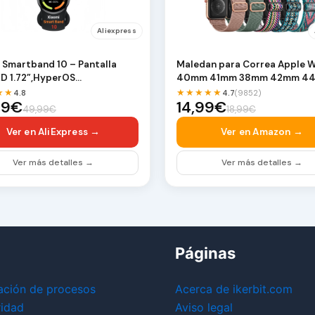
Aliexpress
 Smartband 10 – Pantalla
Maledan para Correa Apple 
 1.72”,HyperOS
40mm 41mm 38mm 42mm 4
nitorización Sa…
45mm 46mm 49mm | Corre…
★★
★★★★★
4.8
4.7
(9852)
99€
14,99€
49,99€
18,99€
Ver en AliExpress →
Ver en Amazon →
Ver más detalles →
Ver más detalles →
Páginas
ación de procesos
Acerca de ikerbit.com
ridad
Aviso legal