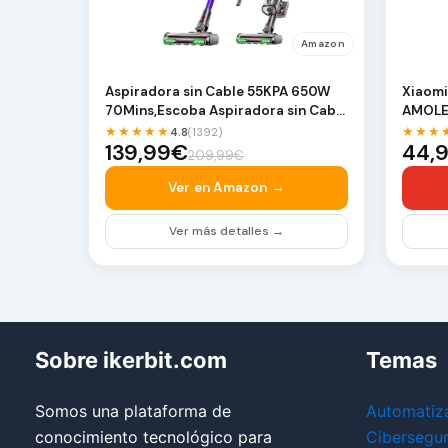
Amazon
Aspiradora sin Cable 55KPA 650W
Xiaomi
70Mins,Escoba Aspiradora sin Cable
AMOLED
de 1,8 L, As…
2.0,Mo
★★★★★
★★★
4.8
(1392)
139,99€
44,
209,99€
Ver en Amazon →
Ver más detalles →
Sobre ikerbit.com
Temas
Somos una plataforma de
Automatiz
conocimiento tecnológico para
Cibersegu