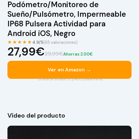
Podómetro/Monitoreo de
Sueño/Pulsómetro, Impermeable
IP68 Pulsera Actividad para
Android iOS, Negro
★★★★★
4.9/5
(65 valoraciones)
27,99€
29,99€
Ahorras 2.00€
Ver en Amazon →
* Enlace de afiliado. El precio puede variar.
Vídeo del producto