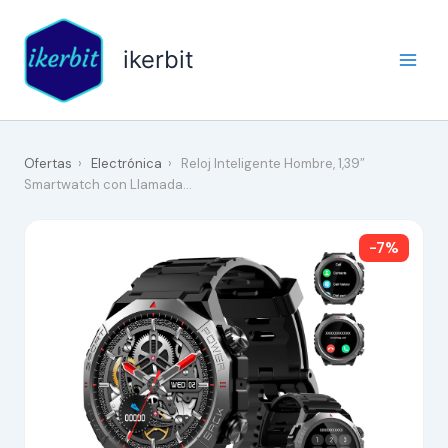
Ir
al
ikerbit
contenido
Ofertas
›
Electrónica
›
Reloj Inteligente Hombre, 1,39″
Smartwatch con Llamada…
-7%