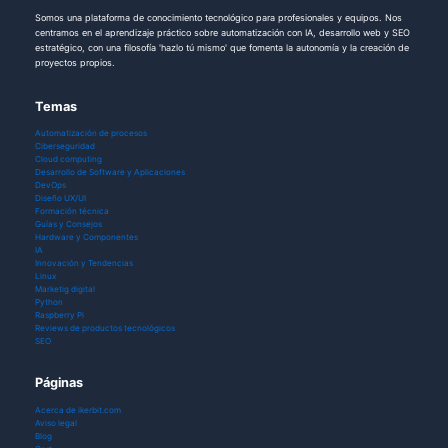
Somos una plataforma de conocimiento tecnológico para profesionales y equipos. Nos
centramos en el aprendizaje práctico sobre automatización con IA, desarrollo web y SEO
estratégico, con una filosofía 'hazlo tú mismo' que fomenta la autonomía y la creación de
proyectos propios.
Temas
Automatización de procesos
Ciberseguridad
Cloud computing
Desarrollo de Software y Aplicaciones
DevOps
Diseño UX/UI
Formación técnica
Guías y Consejos
Hardware y Componentes
IA
Innovación y Tendencias
Linux
Marketig digital
Python
Raspberry Pi
Reviews de productos tecnológicos
SEO
Páginas
Acerca de ikerbit.com
Aviso legal
Blog