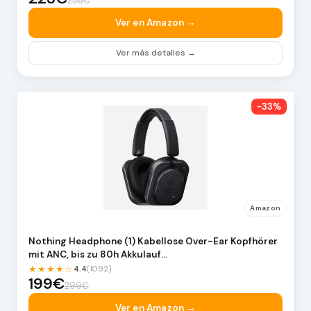
258€
Ver en Amazon →
Ver más detalles →
-33%
Amazon
Nothing Headphone (1) Kabellose Over-Ear Kopfhörer
mit ANC, bis zu 80h Akkulauf…
★★★★☆
4.4
(1092)
199€
299€
Ver en Amazon →