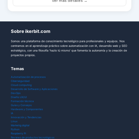
Ver más detalles →
Sobre ikerbit.com
Somos una plataforma de conocimiento tecnológico para profesionales y equipos. Nos
centramos en el aprendizaje práctico sobre automatización con IA, desarrollo web y SEO
estratégico, con una filosofía 'hazlo tú mismo' que fomenta la autonomía y la creación de
proyectos propios.
Temas
Automatización de procesos
Ciberseguridad
Cloud computing
Desarrollo de Software y Aplicaciones
DevOps
Diseño UX/UI
Formación técnica
Guías y Consejos
Hardware y Componentes
IA
Innovación y Tendencias
Linux
Marketig digital
Python
Raspberry Pi
Reviews de productos tecnológicos