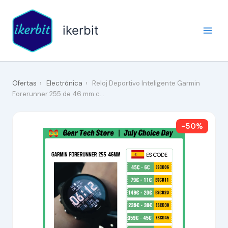
Ir
al
ikerbit
contenido
Ofertas
›
Electrónica
›
Reloj Deportivo Inteligente Garmin
Forerunner 255 de 46 mm c…
-50%