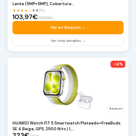
Lente (5MP+5MP), Cobertura…
★★★★☆
4.4
(76)
103,97€
129,99€
Ver en Amazon →
Ver más detalles →
-14%
Amazon
HUAWEI Watch FIT 5 Smartwatch Plateado+FreeBuds
SE 4 Beige, GPS, 2500 Nits | 1,…
223€