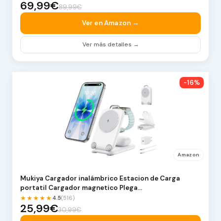
69,99€
89,99€
Ver en Amazon →
Ver más detalles →
-16%
Amazon
Mukiya Cargador inalámbrico Estacion de Carga
portatil Cargador magnetico Plega…
★★★★★
4.5
(516)
25,99€
30,99€