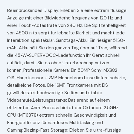
Beeindruckendes Display: Erleben Sie eine extrem flüssige
Anzeige mit einer Bildwiederholfrequenz von 120 Hz und
einer Touch-Abtastrate von 240 Hz. Die Spitzenhelligkeit
von 4500 nits sorgt für lebhafte Klarheit und macht jede
Interaktion spektakulär.,Ganztags-Akku: Ein riesiger 5130-
mAh-Akku hält Sie den ganzen Tag über auf Trab, während
die 45-W-SUPERVOOC-Ladefunktion Ihr Gerät schnell
auflädt, damit Sie es ohne Unterbrechung nutzen
können.,Professionelle Kamera: Ein 50MP Sony IMX882
OIS-Hauptsensor + 2MP Monochrom Linse liefern scharfe,
detailreiche Fotos. Die 16MP Frontkamera mit EIS
gewährleistet hochwertige Selfies und stabile
Videoanrufe,Leistungsstärke: Basierend auf einem
effizienten 4nm-Prozess bietet der Oktacore 2.5GHz
CPU (MT6878) extrem schnelle Geschwindigkeit und
Energieeffizienz für nahtloses Multitasking und
Gaming,Blazing-Fast Storage: Erleben Sie ultra-flüssige