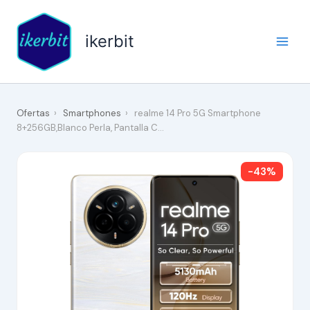
Ir
al
ikerbit
contenido
Ofertas
›
Smartphones
›
realme 14 Pro 5G Smartphone
8+256GB,Blanco Perla, Pantalla C…
-43%