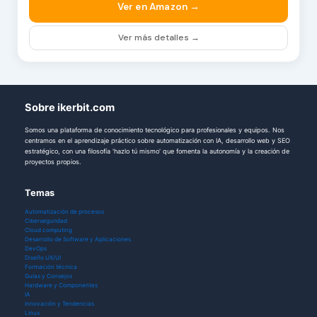
Ver en Amazon →
Ver más detalles →
Sobre ikerbit.com
Somos una plataforma de conocimiento tecnológico para profesionales y equipos. Nos
centramos en el aprendizaje práctico sobre automatización con IA, desarrollo web y SEO
estratégico, con una filosofía 'hazlo tú mismo' que fomenta la autonomía y la creación de
proyectos propios.
Temas
Automatización de procesos
Ciberseguridad
Cloud computing
Desarrollo de Software y Aplicaciones
DevOps
Diseño UX/UI
Formación técnica
Guías y Consejos
Hardware y Componentes
IA
Innovación y Tendencias
Linux