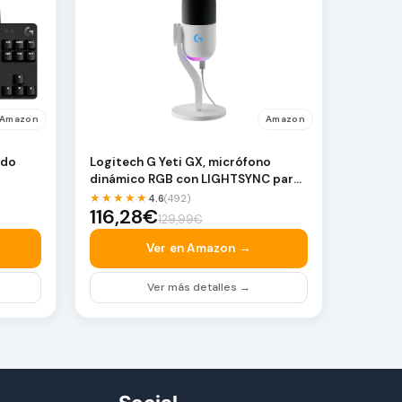
Amazon
Amazon
ado
Logitech G Yeti GX, micrófono
dinámico RGB con LIGHTSYNC para
Gaming | micrófon…
★★★★★
4.6
(492)
116,28€
129,99€
Ver en Amazon →
Ver más detalles →