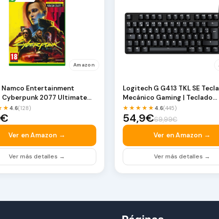
Amazon
 Namco Entertainment
Logitech G G413 TKL SE Tecl
a Cyberpunk 2077 Ultimate
Mecánico Gaming | Teclado
n, Xbox Series…
Compacto Retroiluminad…
★★
★★★★★
4.6
(128)
4.6
(445)
9€
54,9€
69,99€
Ver en Amazon →
Ver en Amazon →
Ver más detalles →
Ver más detalles →