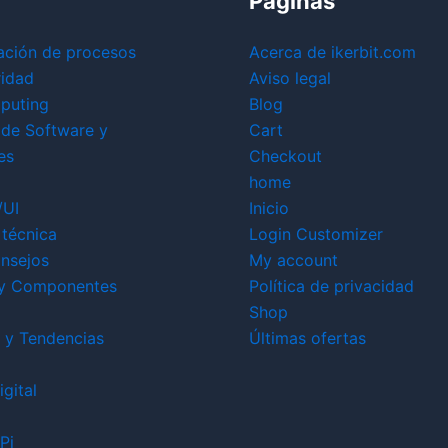
Páginas
ación de procesos
Acerca de ikerbit.com
ridad
Aviso legal
puting
Blog
 de Software y
Cart
es
Checkout
home
/UI
Inicio
técnica
Login Customizer
nsejos
My account
y Componentes
Política de privacidad
Shop
 y Tendencias
Últimas ofertas
gital
Pi