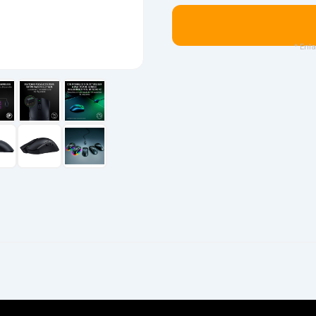
* Enla