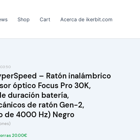
ews
Shop
Cart
Acerca de ikerbit.com
:03:50
yperSpeed – Ratón inalámbrico
sor óptico Focus Pro 30K,
e duración batería,
cánicos de ratón Gen-2,
o de 4000 Hz) Negro
iones)
orras 20.00€