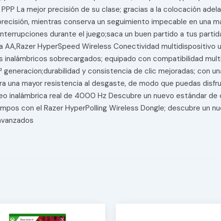
PP La mejor precisión de su clase; gracias a la colocación adela
recisión, mientras conserva un seguimiento impecable en una mayo
 interrupciones durante el juego;saca un buen partido a tus part
la AA,Razer HyperSpeed Wireless Conectividad multidispositivo 
os inalámbricos sobrecargados; equipado con compatibilidad multi
generacion;durabilidad y consistencia de clic mejoradas; con una 
a una mayor resistencia al desgaste, de modo que puedas disfrut
ondeo inalámbrica real de 4000 Hz Descubre un nuevo estándar de
iempos con el Razer HyperPolling Wireless Dongle; descubre un n
 avanzados