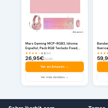
Amazon
Mars Gaming MCP-RGB3, Idioma
Bandai
Español, Pack RGB Teclado Fixed,
Iberic
Ratón Flow 3200 d…
Editio
★★★★☆
★★★
4.3
(94)
26,95€
59,
30,9€
Ver en Amazon →
Ver más detalles →