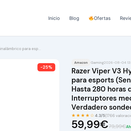
Inicio
Blog
Ofertas
Revi
inalámbrico para esp…
Gaming
2026-08-04 13
Amazon
-25%
Razer Viper V3 H
para esports (Sen
Hasta 280 horas d
Interruptores me
Verdadero sonde
★★★★☆
4.3/5
(1766 valorac
59,99€
79,99€
Ah