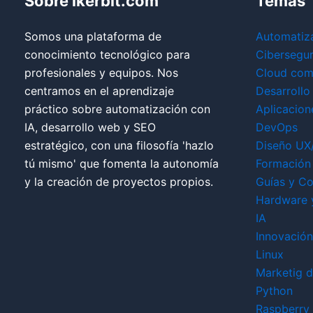
Sobre ikerbit.com
Temas
Somos una plataforma de
Automatiz
conocimiento tecnológico para
Cibersegu
profesionales y equipos. Nos
Cloud com
centramos en el aprendizaje
Desarrollo
práctico sobre automatización con
Aplicacion
IA, desarrollo web y SEO
DevOps
estratégico, con una filosofía 'hazlo
Diseño UX
tú mismo' que fomenta la autonomía
Formación 
y la creación de proyectos propios.
Guías y Co
Hardware 
IA
Innovación
Linux
Marketig di
Python
Raspberry 