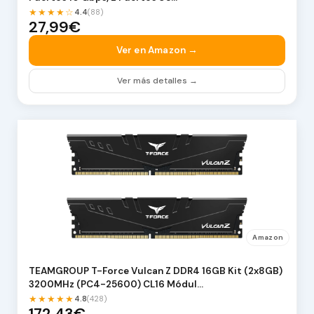
★★★★☆
4.4
(88)
27,99€
Ver en Amazon →
Ver más detalles →
Amazon
TEAMGROUP T-Force Vulcan Z DDR4 16GB Kit (2x8GB)
3200MHz (PC4-25600) CL16 Módul…
★★★★★
4.8
(428)
172,43€