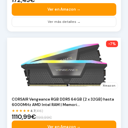
Ver en Amazon →
Ver más detalles →
-7%
Amazon
CORSAIR Vengeance RGB DDR5 64GB (2 x 32GB) hasta
6000MHz AMD Intel RAM | Memori…
★★★★★
4.7
(416)
1110,99€
1199,99€
Ver en Amazon →