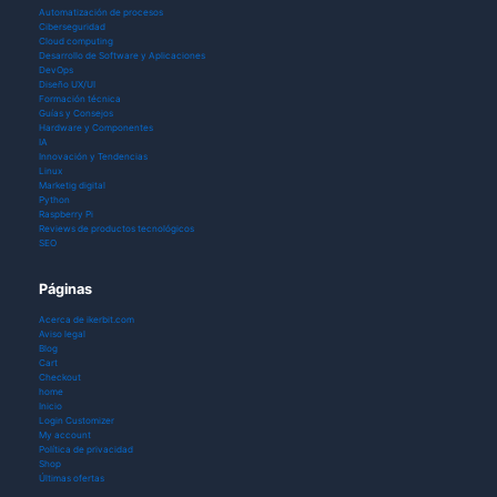
Automatización de procesos
Ciberseguridad
Cloud computing
Desarrollo de Software y Aplicaciones
DevOps
Diseño UX/UI
Formación técnica
Guías y Consejos
Hardware y Componentes
IA
Innovación y Tendencias
Linux
Marketig digital
Python
Raspberry Pi
Reviews de productos tecnológicos
SEO
Páginas
Acerca de ikerbit.com
Aviso legal
Blog
Cart
Checkout
home
Inicio
Login Customizer
My account
Política de privacidad
Shop
Últimas ofertas