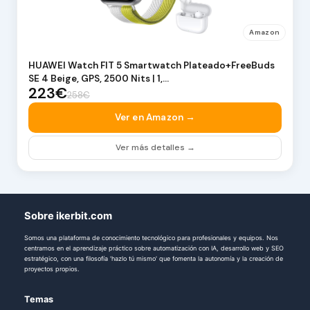
Amazon
HUAWEI Watch FIT 5 Smartwatch Plateado+FreeBuds
SE 4 Beige, GPS, 2500 Nits | 1,…
223€
258€
Ver en Amazon →
Ver más detalles →
Sobre ikerbit.com
Somos una plataforma de conocimiento tecnológico para profesionales y equipos. Nos
centramos en el aprendizaje práctico sobre automatización con IA, desarrollo web y SEO
estratégico, con una filosofía 'hazlo tú mismo' que fomenta la autonomía y la creación de
proyectos propios.
Temas