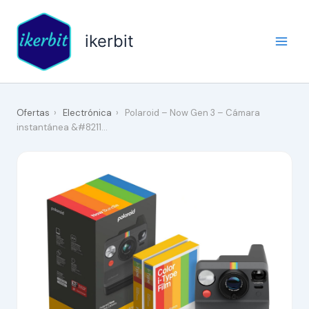
Ir
al
ikerbit
contenido
Ofertas
›
Electrónica
›
Polaroid – Now Gen 3 – Cámara
instantánea &#8211…