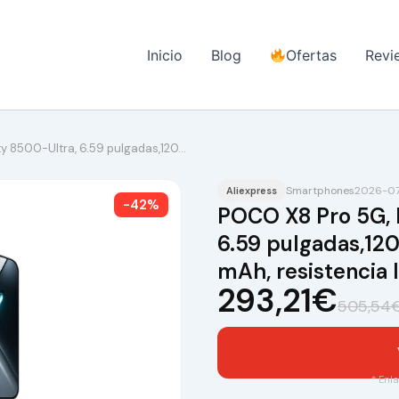
Inicio
Blog
Ofertas
Revi
y 8500-Ultra, 6.59 pulgadas,120…
Smartphones
2026-07-
Aliexpress
-42%
POCO X8 Pro 5G, 
6.59 pulgadas,12
mAh, resistencia I
293,21€
505,54
* Enla