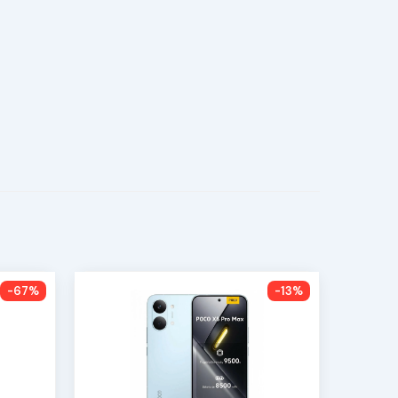
-67%
-13%