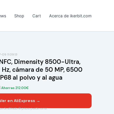
ews
Shop
Cart
Acerca de ikerbit.com
09 11:09:13
NFC, Dimensity 8500-Ultra,
0 Hz, cámara de 50 MP, 6500
P68 al polvo y al agua
€
Ahorras 212.00€
Ver en AliExpress →
ce de afiliado. El precio puede variar.