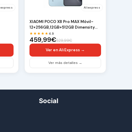
iexpress
Aliexpress
XIAOMI POCO X8 Pro MAX Móvil-
12+256GB,12GB+512GB Dimensity
9500s, batería de 8…
★★★★★
4.9
459,99€
529,99€
Ver en AliExpress →
Ver más detalles →
Social