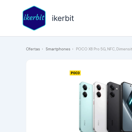
Ir
al
ikerbit
contenido
Ofertas
›
Smartphones
›
POCO X8 Pro 5G, NFC, Dimensit