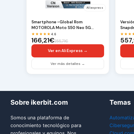
Aliexpress
Smartphone -Global Rom
Versió
MOTOROLA Moto S50 Neo 5G
Snapdr
Teléfono 120Hz Smartphone
Displa
★★★★★
★★★
4.6
166,21€
557
5000m…
255,71€
Ver en AliExpress →
Ver más detalles →
Sobre ikerbit.com
Temas
Somos una plataforma de
Automatiz
conocimiento tecnológico para
Cibersegu
profesionales y equipos. Nos
Cloud com