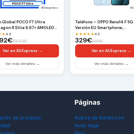
Aliexpress
Al
n Global POCO F7 Ultra
Teléfono – OPPO Reno14 F 5G
agon 8 Elite 6.67» AMOLED
Versión EU Smartphone,
y 50MP Tripl…
8GB+256GB Móvil, Cámar…
★★
★★★★★
4.9
4.5
,92€
329€
1115,84€
999€
Ver en AliExpress →
Ver en AliExpress →
Ver más detalles →
Ver más detalles →
Páginas
ación de procesos
Acerca de ikerbit.com
ridad
Aviso legal
puting
Blog