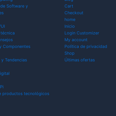
 de Software y
Cart
es
Checkout
home
/UI
Inicio
técnica
Login Customizer
nsejos
My account
y Componentes
Política de privacidad
Shop
 y Tendencias
Últimas ofertas
gital
Pi
e productos tecnológicos