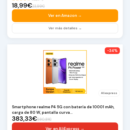
18,99€
23,99€
Ver en Amazon →
Ver más detalles →
-34%
Aliexpress
Smartphone realme P4 5G con batería de 10001 mAh,
carga de 80 W, pantalla curva…
383,33€
580,81€
Ver en AliExpress →