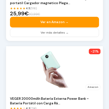
portatil Cargador magnetico Plega…
★★★★★
4.5
(516)
25,99€
30,99€
Ver en Amazon →
Ver más detalles →
-21%
Amazon
VEGER 20000mAh Batería Externa Power Bank –
Batería Portátil con Carga Rá…
★★★★☆
4.3
(214)