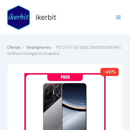
Ir
al
ikerbit
contenido
Ofertas
›
Smartphones
›
POCO F7 5G 12GB 256GB/512GB NFC
Teléfono Inteligente Snapdra…
-40%