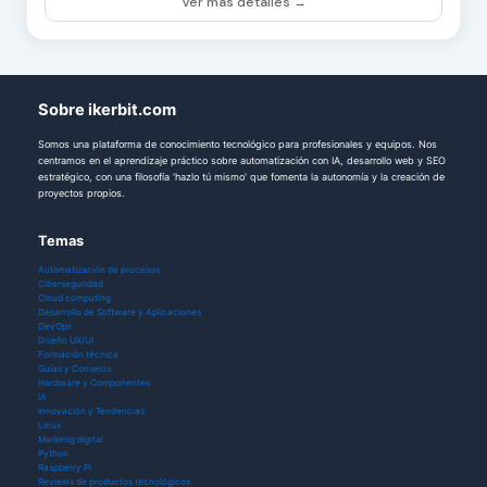
Ver más detalles →
Sobre ikerbit.com
Somos una plataforma de conocimiento tecnológico para profesionales y equipos. Nos
centramos en el aprendizaje práctico sobre automatización con IA, desarrollo web y SEO
estratégico, con una filosofía 'hazlo tú mismo' que fomenta la autonomía y la creación de
proyectos propios.
Temas
Automatización de procesos
Ciberseguridad
Cloud computing
Desarrollo de Software y Aplicaciones
DevOps
Diseño UX/UI
Formación técnica
Guías y Consejos
Hardware y Componentes
IA
Innovación y Tendencias
Linux
Marketig digital
Python
Raspberry Pi
Reviews de productos tecnológicos