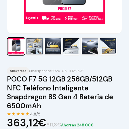
Smartphones
2026-05-11 12:25:32
Aliexpress
POCO F7 5G 12GB 256GB/512GB
NFC Teléfono Inteligente
Snapdragon 8S Gen 4 Batería de
6500mAh
★★★★★
4.8/5
363,12€
611,8€
Ahorras 248.00€