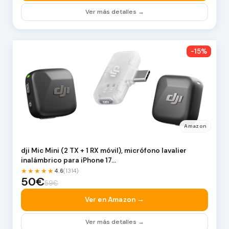
Ver más detalles →
-15%
Amazon
dji Mic Mini (2 TX + 1 RX móvil), micrófono lavalier
inalámbrico para iPhone 17…
★★★★★
4.6
(1314)
50€
59€
Ver en Amazon →
Ver más detalles →