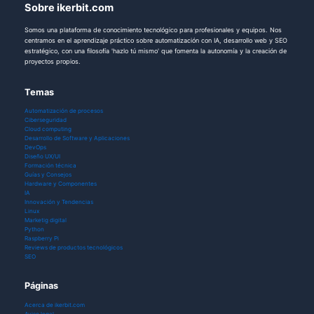
Sobre ikerbit.com
Somos una plataforma de conocimiento tecnológico para profesionales y equipos. Nos
centramos en el aprendizaje práctico sobre automatización con IA, desarrollo web y SEO
estratégico, con una filosofía 'hazlo tú mismo' que fomenta la autonomía y la creación de
proyectos propios.
Temas
Automatización de procesos
Ciberseguridad
Cloud computing
Desarrollo de Software y Aplicaciones
DevOps
Diseño UX/UI
Formación técnica
Guías y Consejos
Hardware y Componentes
IA
Innovación y Tendencias
Linux
Marketig digital
Python
Raspberry Pi
Reviews de productos tecnológicos
SEO
Páginas
Acerca de ikerbit.com
Aviso legal