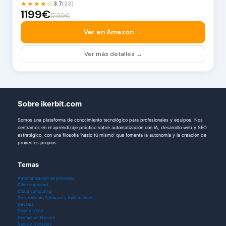
★★★★☆
3.7
(23)
1199€
1799€
Ver en Amazon →
Ver más detalles →
Sobre ikerbit.com
Somos una plataforma de conocimiento tecnológico para profesionales y equipos. Nos
centramos en el aprendizaje práctico sobre automatización con IA, desarrollo web y SEO
estratégico, con una filosofía 'hazlo tú mismo' que fomenta la autonomía y la creación de
proyectos propios.
Temas
Automatización de procesos
Ciberseguridad
Cloud computing
Desarrollo de Software y Aplicaciones
DevOps
Diseño UX/UI
Formación técnica
Guías y Consejos