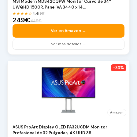
MSI Modern MD342CQPW Monitor Curvo de 34″
UWQHD 1500R, Panel VA 3440 x 14…
★★★★☆
4.4
(98)
249€
449€
Ver en Amazon →
Ver más detalles →
-33%
Amazon
ASUS ProArt Display OLED PA32UCDM Monitor
Profesional de 32 Pulgadas, 4K UHD 38…