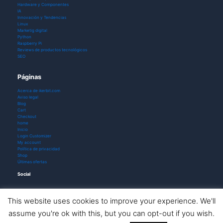
Hardware y Componentes
IA
Innovación y Tendencias
Linux
Marketig digital
Python
Raspberry Pi
Reviews de productos tecnológicos
SEO
Páginas
Acerca de ikerbit.com
Aviso legal
Blog
Cart
Checkout
home
Inicio
Login Customizer
My account
Política de privacidad
Shop
Últimas ofertas
Social
This website uses cookies to improve your experience. We'll
assume you're ok with this, but you can opt-out if you wish.
Todos los derechos © 2026 ikerbit |
Aviso de afiliación