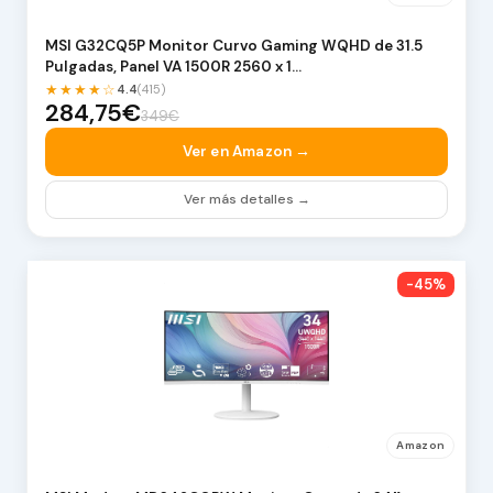
MSI G32CQ5P Monitor Curvo Gaming WQHD de 31.5
Pulgadas, Panel VA 1500R 2560 x 1…
★★★★☆
4.4
(415)
284,75€
349€
Ver en Amazon →
Ver más detalles →
-45%
Amazon