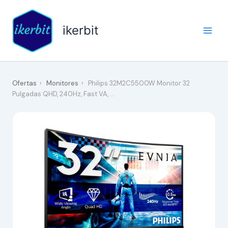
Ir
al
ikerbit
contenido
Ofertas
›
Monitores
›
Philips 32M2C5500W Monitor 32
Pulgadas QHD, 240Hz, Fast VA, …