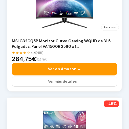
Amazon
MSI G32CQ5P Monitor Curvo Gaming WQHD de 31.5
Pulgadas, Panel VA 1500R 2560 x 1…
★★★★☆
4.4
(415)
284,75€
349€
Ver en Amazon →
Ver más detalles →
-45%