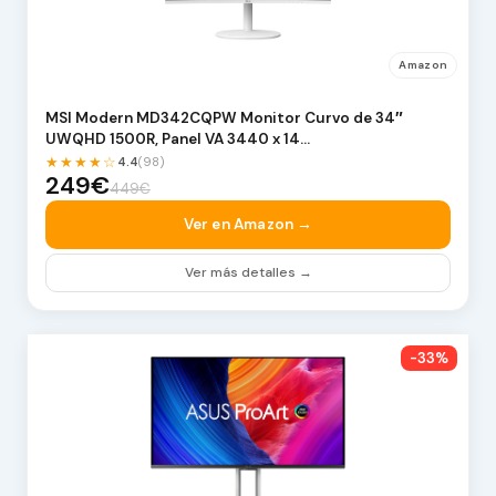
Amazon
MSI Modern MD342CQPW Monitor Curvo de 34″
UWQHD 1500R, Panel VA 3440 x 14…
★★★★☆
4.4
(98)
249€
449€
Ver en Amazon →
Ver más detalles →
-33%