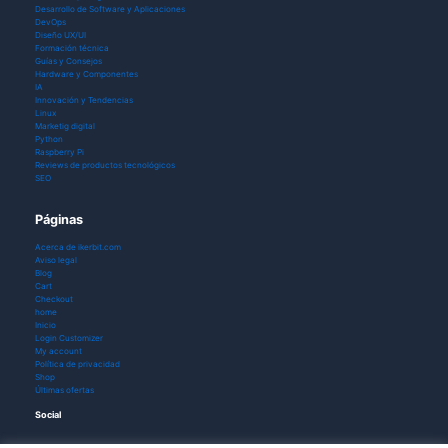
Desarrollo de Software y Aplicaciones
DevOps
Diseño UX/UI
Formación técnica
Guías y Consejos
Hardware y Componentes
IA
Innovación y Tendencias
Linux
Marketig digital
Python
Raspberry Pi
Reviews de productos tecnológicos
SEO
Páginas
Acerca de ikerbit.com
Aviso legal
Blog
Cart
Checkout
home
Inicio
Login Customizer
My account
Política de privacidad
Shop
Últimas ofertas
Social