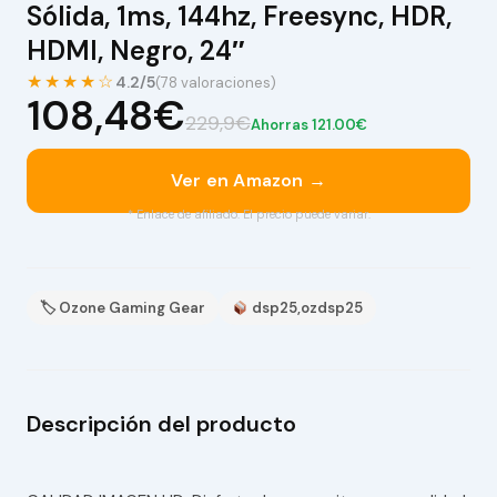
Sólida, 1ms, 144hz, Freesync, HDR,
HDMI, Negro, 24″
★★★★☆
4.2/5
(78 valoraciones)
108,48€
229,9€
Ahorras 121.00€
Ver en Amazon →
* Enlace de afiliado. El precio puede variar.
🏷 Ozone Gaming Gear
dsp25,ozdsp25
Descripción del producto