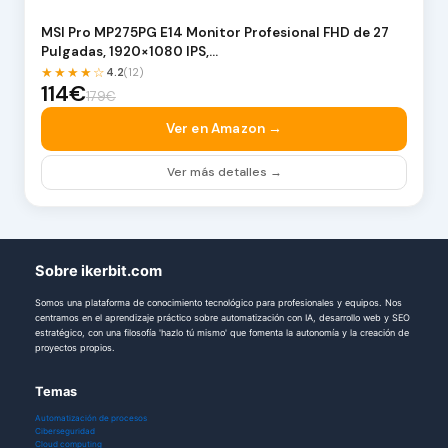
MSI Pro MP275PG E14 Monitor Profesional FHD de 27
Pulgadas, 1920×1080 IPS,…
★★★★☆
4.2
(12)
114€
179€
Ver en Amazon →
Ver más detalles →
Sobre ikerbit.com
Somos una plataforma de conocimiento tecnológico para profesionales y equipos. Nos
centramos en el aprendizaje práctico sobre automatización con IA, desarrollo web y SEO
estratégico, con una filosofía 'hazlo tú mismo' que fomenta la autonomía y la creación de
proyectos propios.
Temas
Automatización de procesos
Ciberseguridad
Cloud computing