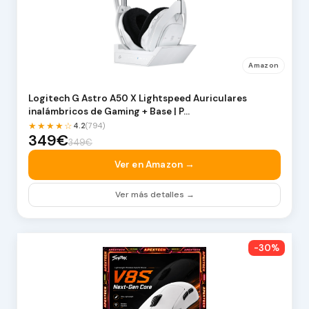
Amazon
Logitech G Astro A50 X Lightspeed Auriculares
inalámbricos de Gaming + Base | P…
★★★★☆
4.2
(794)
349€
349€
Ver en Amazon →
Ver más detalles →
-30%