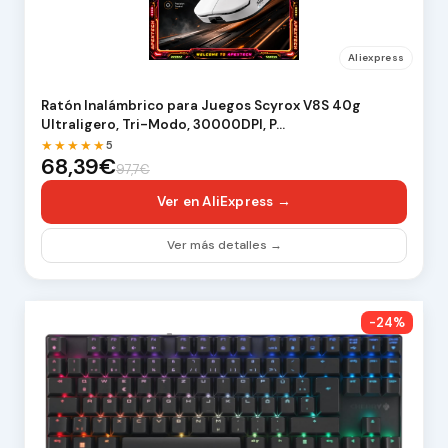
Aliexpress
Ratón Inalámbrico para Juegos Scyrox V8S 40g
Ultraligero, Tri-Modo, 30000DPI, P…
★★★★★
5
68,39€
97,7€
Ver en AliExpress →
Ver más detalles →
-24%