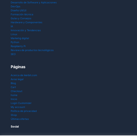
Desarrollo de Software y Aplicaciones
DevOps
Diseño UX/UI
Formación técnica
Guías y Consejos
Hardware y Componentes
IA
Innovación y Tendencias
Linux
Marketig digital
Python
Raspberry Pi
Reviews de productos tecnológicos
SEO
Páginas
Acerca de ikerbit.com
Aviso legal
Blog
Cart
Checkout
home
Inicio
Login Customizer
My account
Política de privacidad
Shop
Últimas ofertas
Social