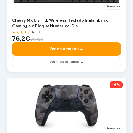
Amazon
Cherry MX 8.2 TKL Wireless, Teclado Inalámbrico
Gaming sin Bloque Numérico, Dis…
★★★★☆
4
(16)
76,2€
99,72€
Ver en Amazon →
Ver más detalles →
-6%
Amazon