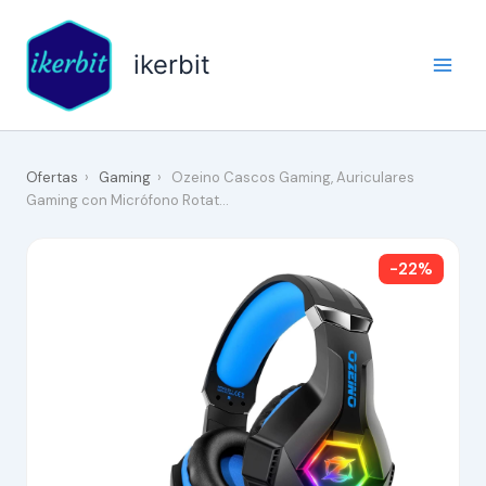
Ir
al
ikerbit
contenido
Ofertas
›
Gaming
›
Ozeino Cascos Gaming, Auriculares
Gaming con Micrófono Rotat…
-22%