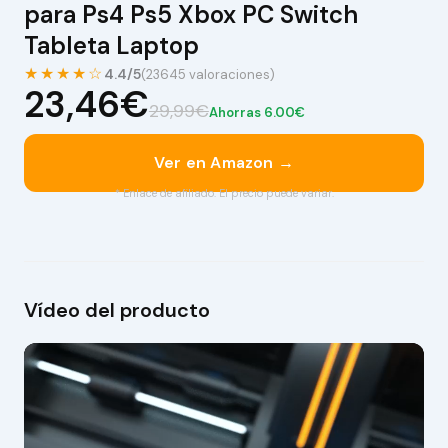
para Ps4 Ps5 Xbox PC Switch
Tableta Laptop
★★★★☆
4.4/5
(23645 valoraciones)
23,46€
29,99€
Ahorras 6.00€
Ver en Amazon →
* Enlace de afiliado. El precio puede variar.
Vídeo del producto