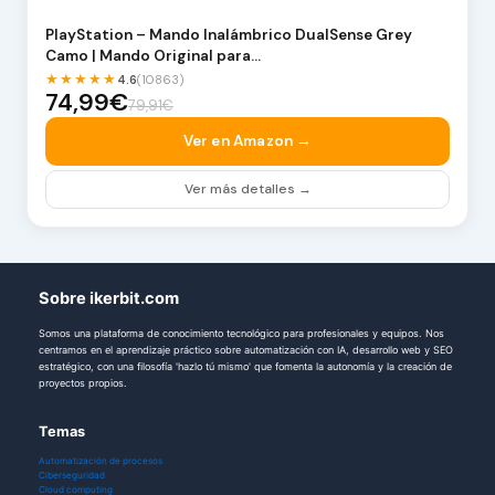
PlayStation – Mando Inalámbrico DualSense Grey
Camo | Mando Original para…
★★★★★
4.6
(10863)
74,99€
79,91€
Ver en Amazon →
Ver más detalles →
Sobre ikerbit.com
Somos una plataforma de conocimiento tecnológico para profesionales y equipos. Nos
centramos en el aprendizaje práctico sobre automatización con IA, desarrollo web y SEO
estratégico, con una filosofía 'hazlo tú mismo' que fomenta la autonomía y la creación de
proyectos propios.
Temas
Automatización de procesos
Ciberseguridad
Cloud computing