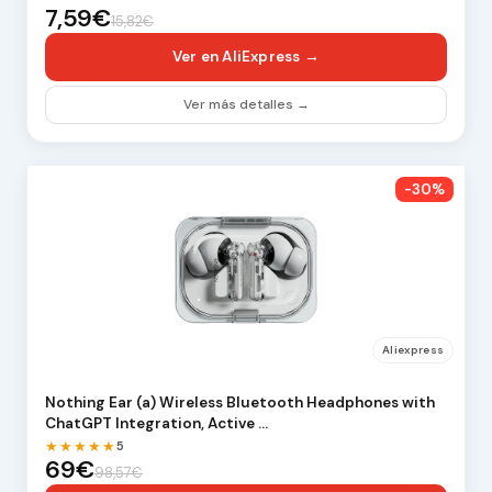
7,59€
15,82€
Ver en AliExpress →
Ver más detalles →
-30%
Aliexpress
Nothing Ear (a) Wireless Bluetooth Headphones with
ChatGPT Integration, Active …
★★★★★
5
69€
98,57€