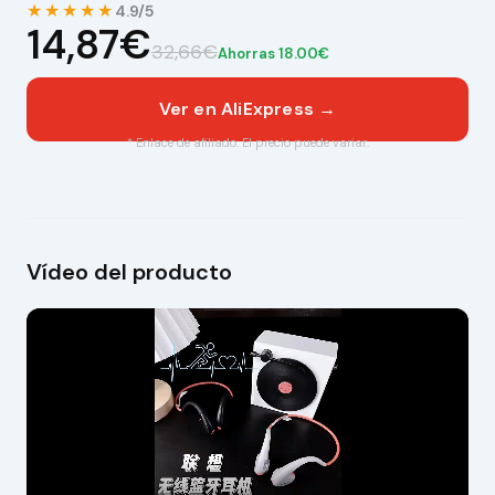
★★★★★
4.9/5
14,87€
32,66€
Ahorras 18.00€
Ver en AliExpress →
* Enlace de afiliado. El precio puede variar.
Vídeo del producto