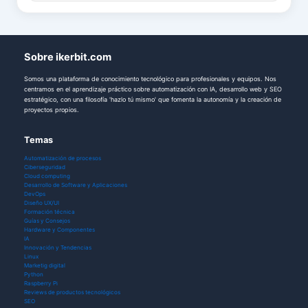
Sobre ikerbit.com
Somos una plataforma de conocimiento tecnológico para profesionales y equipos. Nos
centramos en el aprendizaje práctico sobre automatización con IA, desarrollo web y SEO
estratégico, con una filosofía 'hazlo tú mismo' que fomenta la autonomía y la creación de
proyectos propios.
Temas
Automatización de procesos
Ciberseguridad
Cloud computing
Desarrollo de Software y Aplicaciones
DevOps
Diseño UX/UI
Formación técnica
Guías y Consejos
Hardware y Componentes
IA
Innovación y Tendencias
Linux
Marketig digital
Python
Raspberry Pi
Reviews de productos tecnológicos
SEO