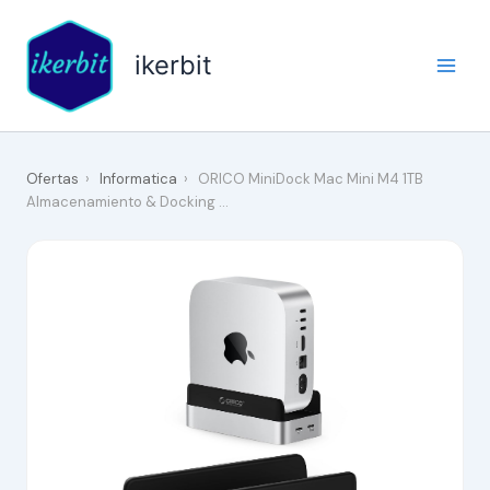
Ir
al
ikerbit
contenido
Ofertas
›
Informatica
›
ORICO MiniDock Mac Mini M4 1TB
Almacenamiento & Docking …