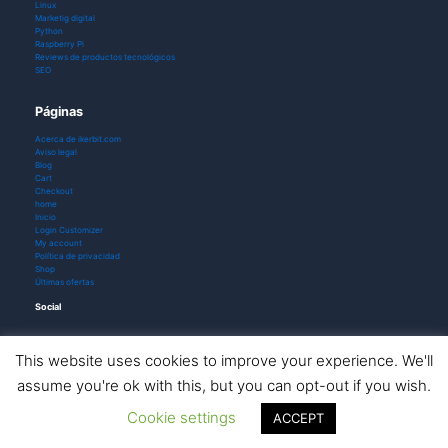
Linux
Marketig digital
Python
Raspberry Pi
Reviews de productos tecnológicos
SEO
Páginas
Acerca de ikerbit.com
Aviso legal
Blog
Cart
Checkout
home
Inicio
Login Customizer
My account
Política de privacidad
Shop
Últimas ofertas
Social
This website uses cookies to improve your experience. We'll
assume you're ok with this, but you can opt-out if you wish.
Todos los derechos © 2026 ikerbit |
Aviso de afiliación
Cookie settings
ACCEPT