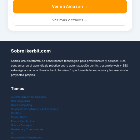
Ver en Amazon →
Ver más detalles →
Sobre ikerbit.com
Somos una plataforma de conocimiento tecnológico para profesionales y equipos. Nos
centramos en el aprendizaje práctico sobre automatización con IA, desarrollo web y SEO
estratégico, con una filosofía 'hazlo tú mismo' que fomenta la autonomía y la creación de
proyectos propios.
Temas
Automatización de procesos
Ciberseguridad
Cloud computing
Desarrollo de Software y Aplicaciones
DevOps
Diseño UX/UI
Formación técnica
Guías y Consejos
Hardware y Componentes
IA
Innovación y Tendencias