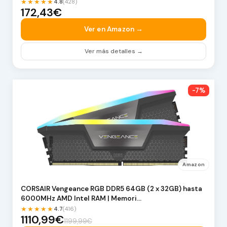
★★★★★
4.8
(428)
172,43€
Ver en Amazon →
Ver más detalles →
-7%
Amazon
CORSAIR Vengeance RGB DDR5 64GB (2 x 32GB) hasta
6000MHz AMD Intel RAM | Memori…
★★★★★
4.7
(416)
1110,99€
1199,99€