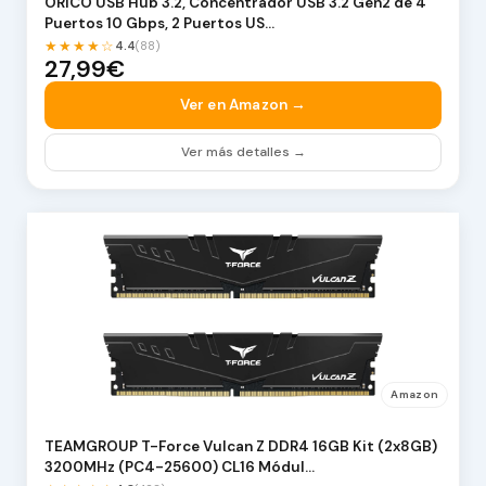
ORICO USB Hub 3.2, Concentrador USB 3.2 Gen2 de 4
Puertos 10 Gbps, 2 Puertos US…
★★★★☆
4.4
(88)
27,99€
Ver en Amazon →
Ver más detalles →
Amazon
TEAMGROUP T-Force Vulcan Z DDR4 16GB Kit (2x8GB)
3200MHz (PC4-25600) CL16 Módul…