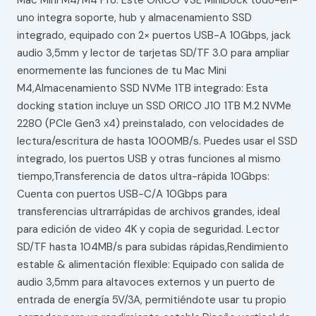
Mac Mini M4/M4 Pro: Este ORICO VSE MiniDock todo-en-
uno integra soporte, hub y almacenamiento SSD
integrado, equipado con 2× puertos USB-A 10Gbps, jack
audio 3,5mm y lector de tarjetas SD/TF 3.0 para ampliar
enormemente las funciones de tu Mac Mini
M4,Almacenamiento SSD NVMe 1TB integrado: Esta
docking station incluye un SSD ORICO J10 1TB M.2 NVMe
2280 (PCIe Gen3 x4) preinstalado, con velocidades de
lectura/escritura de hasta 1000MB/s. Puedes usar el SSD
integrado, los puertos USB y otras funciones al mismo
tiempo,Transferencia de datos ultra-rápida 10Gbps:
Cuenta con puertos USB-C/A 10Gbps para
transferencias ultrarrápidas de archivos grandes, ideal
para edición de video 4K y copia de seguridad. Lector
SD/TF hasta 104MB/s para subidas rápidas,Rendimiento
estable & alimentación flexible: Equipado con salida de
audio 3,5mm para altavoces externos y un puerto de
entrada de energía 5V/3A, permitiéndote usar tu propio