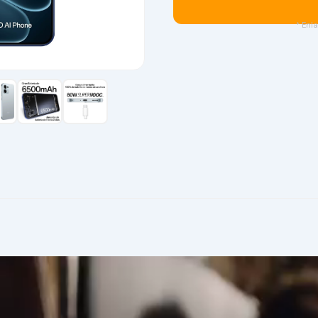
* Enla