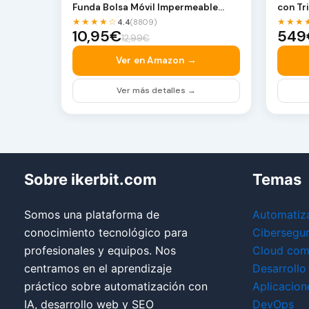
Funda Bolsa Móvil Impermeable
con Tr
Universal p…
Silici
★★★★☆
★★★
4.4
(8809)
10,95€
549
12,99€
Ver en Amazon →
Ver más detalles →
Sobre ikerbit.com
Temas
Somos una plataforma de
Automatiz
conocimiento tecnológico para
Cibersegu
profesionales y equipos. Nos
Cloud com
centramos en el aprendizaje
Desarrollo
práctico sobre automatización con
Aplicacion
IA, desarrollo web y SEO
DevOps