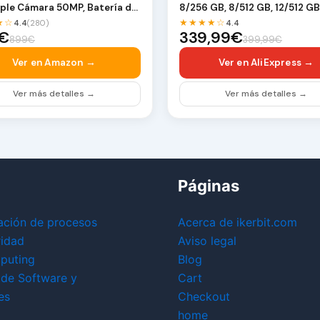
iple Cámara 50MP, Batería de
8/256 GB, 8/512 GB, 12/512 G
o Carbo…
Pantalla de…
★☆
★★★★☆
4.4
(280)
4.4
€
339,99€
899€
399,99€
Ver en Amazon →
Ver en AliExpress →
Ver más detalles →
Ver más detalles →
Páginas
ación de procesos
Acerca de ikerbit.com
ridad
Aviso legal
puting
Blog
 de Software y
Cart
es
Checkout
home