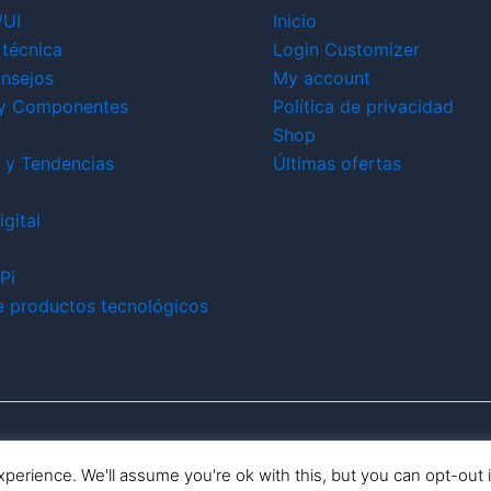
/UI
Inicio
técnica
Login Customizer
nsejos
My account
y Componentes
Política de privacidad
Shop
 y Tendencias
Últimas ofertas
gital
Pi
e productos tecnológicos
Todos los derechos © 2026 ikerbit |
Aviso de afiliación
perience. We'll assume you're ok with this, but you can opt-out 