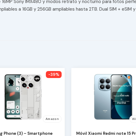
elfie 16MP Sony IMX480 y modos retrato y nocturno para fotos perf
iables a 16GB y 256GB ampliables hasta 2TB. Dual SIM + eSIM y 
-39%
Amazon
Al
g Phone (3) – Smartphone
Móvil Xiaomi Redmi note 15 P