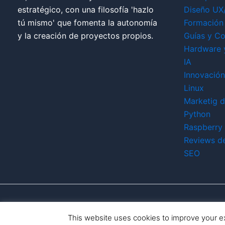
estratégico, con una filosofía 'hazlo
Diseño UX
tú mismo' que fomenta la autonomía
Formación 
y la creación de proyectos propios.
Guías y Co
Hardware 
IA
Innovación
Linux
Marketig di
Python
Raspberry 
Reviews d
SEO
This website uses cookies to improve your ex