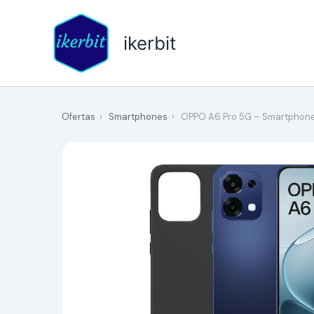
Ir
al
ikerbit
contenido
Ofertas
›
Smartphones
›
OPPO A6 Pro 5G – Smartphone