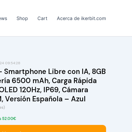
ews
Shop
Cart
Acerca de ikerbit.com
24 09:54:28
 Smartphone Libre con IA, 8GB
ría 6500 mAh, Carga Rápida
OLED 120Hz, IP69, Cámara
, Versión Española – Azul
es)
s 52.00€