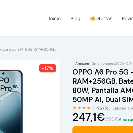
Inicio
Blog
Ofertas
Revi
 Libre con IA, 8GB RAM+256G…
Smartphones
2026-05-
Amazon
-17%
OPPO A6 Pro 5G –
RAM+256GB, Bate
80W, Pantalla AM
50MP AI, Dual SIM
★★★★☆
4.2/5
(31 valoracion
247,1€
299€
Ahorra