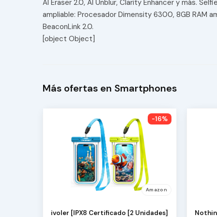
AI Eraser 2.0, AI Unblur, Clarity Enhancer y más. S
ampliable: Procesador Dimensity 6300, 8GB RAM ampl
BeaconLink 2.0.
[object Object]
Más ofertas en Smartphones
-16%
Amazon
ivoler [IPX8 Certificado [2 Unidades]
Nothin