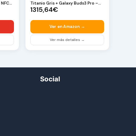
B NFC
Titanio Gris + Galaxy Buds3 Pro –
1315,64€
Móvil co…
Ver en Amazon →
Ver más detalles →
Social