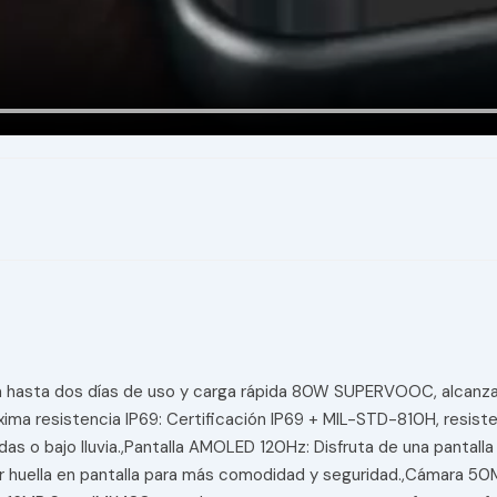
ra hasta dos días de uso y carga rápida 80W SUPERVOOC, alcanza
áxima resistencia IP69: Certificación IP69 + MIL-STD-810H, resist
as o bajo lluvia.,Pantalla AMOLED 120Hz: Disfruta de una pantall
 huella en pantalla para más comodidad y seguridad.,Cámara 50M