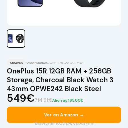
Smartphones
2026-05-22 09:17:02
Amazon
OnePlus 15R 12GB RAM + 256GB
Storage, Charcoal Black Watch 3
43mm OPWE242 Black Steel
549€
714,81€
Ahorras 165.00€
Ver en Amazon →
* Enlace de afiliado. El precio puede variar.