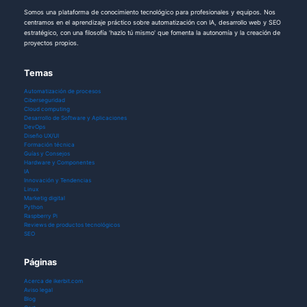
Somos una plataforma de conocimiento tecnológico para profesionales y equipos. Nos
centramos en el aprendizaje práctico sobre automatización con IA, desarrollo web y SEO
estratégico, con una filosofía 'hazlo tú mismo' que fomenta la autonomía y la creación de
proyectos propios.
Temas
Automatización de procesos
Ciberseguridad
Cloud computing
Desarrollo de Software y Aplicaciones
DevOps
Diseño UX/UI
Formación técnica
Guías y Consejos
Hardware y Componentes
IA
Innovación y Tendencias
Linux
Marketig digital
Python
Raspberry Pi
Reviews de productos tecnológicos
SEO
Páginas
Acerca de ikerbit.com
Aviso legal
Blog