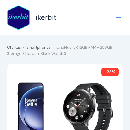
Ir
al
ikerbit
contenido
Ofertas
›
Smartphones
›
OnePlus 15R 12GB RAM + 256GB
Storage, Charcoal Black Watch 3…
-23%