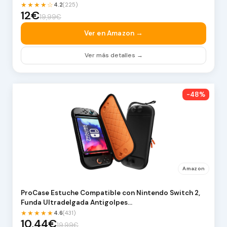
★★★★☆
4.2
(225)
12€
19,99€
Ver en Amazon →
Ver más detalles →
-48%
Amazon
ProCase Estuche Compatible con Nintendo Switch 2,
Funda Ultradelgada Antigolpes…
★★★★★
4.6
(431)
10,44€
19,99€