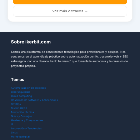
Ver más detalles →
Sobre ikerbit.com
Somos una plataforma de conocimiento tecnológico para profesionales y equipos. Nos
centramos en el aprendizaje práctico sobre automatización con IA, desarrollo web y SEO
estratégico, con una filosofía 'hazlo tú mismo' que fomenta la autonomía y la creación de
proyectos propios.
Temas
Automatización de procesos
Ciberseguridad
Cloud computing
Desarrollo de Software y Aplicaciones
DevOps
Diseño UX/UI
Formación técnica
Guías y Consejos
Hardware y Componentes
IA
Innovación y Tendencias
Linux
Marketig digital