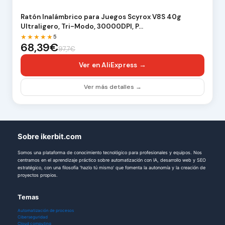
Ratón Inalámbrico para Juegos Scyrox V8S 40g
Ultraligero, Tri-Modo, 30000DPI, P…
★★★★★
5
68,39€
97,7€
Ver en AliExpress →
Ver más detalles →
Sobre ikerbit.com
Somos una plataforma de conocimiento tecnológico para profesionales y equipos. Nos
centramos en el aprendizaje práctico sobre automatización con IA, desarrollo web y SEO
estratégico, con una filosofía 'hazlo tú mismo' que fomenta la autonomía y la creación de
proyectos propios.
Temas
Automatización de procesos
Ciberseguridad
Cloud computing