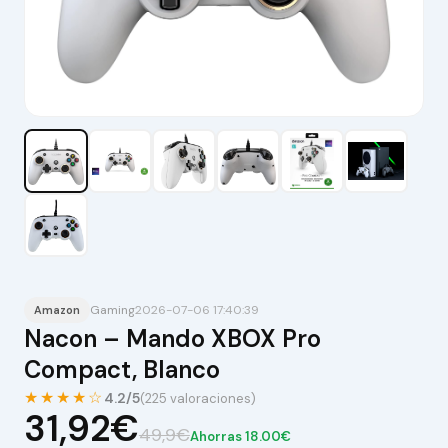
Gaming
2026-07-06 17:40:39
Amazon
Nacon – Mando XBOX Pro
Compact, Blanco
★★★★☆
4.2/5
(225 valoraciones)
31,92€
49,9€
Ahorras 18.00€