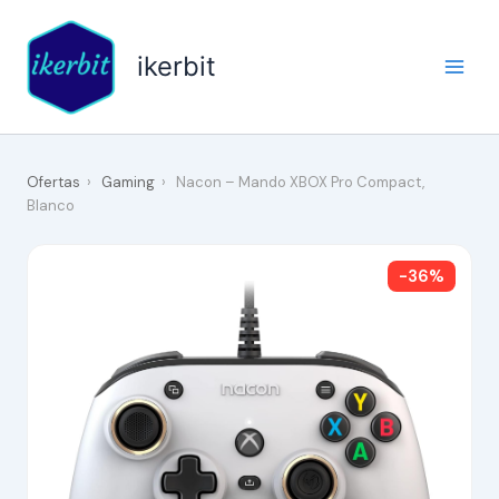
Ir
al
ikerbit
contenido
Ofertas
›
Gaming
›
Nacon – Mando XBOX Pro Compact,
Blanco
-36%