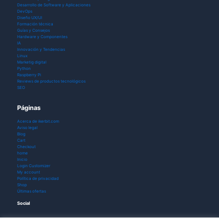
Desarrollo de Software y Aplicaciones
DevOps
Diseño UX/UI
Formación técnica
Guías y Consejos
Hardware y Componentes
IA
Innovación y Tendencias
Linux
Marketig digital
Python
Raspberry Pi
Reviews de productos tecnológicos
SEO
Páginas
Acerca de ikerbit.com
Aviso legal
Blog
Cart
Checkout
home
Inicio
Login Customizer
My account
Política de privacidad
Shop
Últimas ofertas
Social