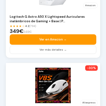
Amazon
Logitech G Astro A50 X Lightspeed Auriculares
inalámbricos de Gaming + Base | P…
★★★★☆
4.2
(794)
349€
349€
Ver en Amazon →
Ver más detalles →
-30%
Aliexpress