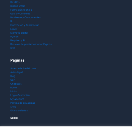
DevOps
Diseño UX/UI
Formación técnica
Guías y Consejos
Hardware y Componentes
IA
Innovación y Tendencias
Linux
Marketig digital
Python
Raspberry Pi
Reviews de productos tecnológicos
SEO
Páginas
Acerca de ikerbit.com
Aviso legal
Blog
Cart
Checkout
home
Inicio
Login Customizer
My account
Política de privacidad
Shop
Últimas ofertas
Social