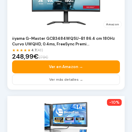
Amazon
iiyama G-Master GCB3484WQSU-B1 86.4 cm 180Hz
Curvo UWQHD, 0.4ms, FreeSync Premi…
★★★★★
4.7
(43)
248,99€
279€
Ver en Amazon →
Ver más detalles →
-10%