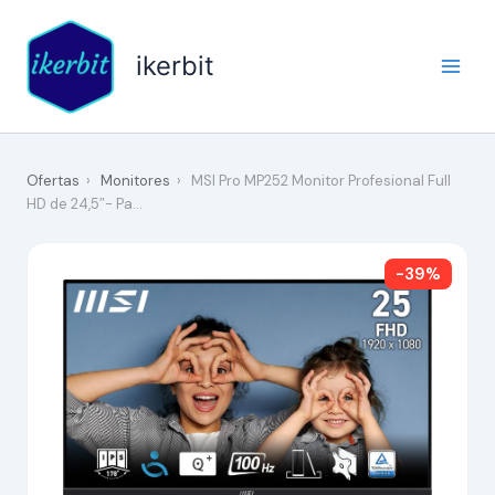
Ir
al
ikerbit
contenido
Ofertas
›
Monitores
›
MSI Pro MP252 Monitor Profesional Full
HD de 24,5″- Pa…
-39%