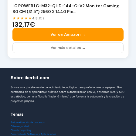
LC POWER LC-M32-QHD-144-C-V2 Monitor Gaming
80 CM (31.5″) 2560 X 1440 Pix…
★★★★★
4.8
(10)
132,17€
Ver en Amazon →
Ver más detalles →
Sobre ikerbit.com
Somos una plataforma de conocimiento tecnológico para profesionales y equipos. Nos
centramos en el aprendizaje práctico sobre automatización con IA, desarrollo web y SEO
estratégico, con una filosofía 'hazlo tú mismo' que fomenta la autonomía y la creación de
proyectos propios.
Temas
Automatización de procesos
Ciberseguridad
Cloud computing
Desarrollo de Software y Aplicaciones