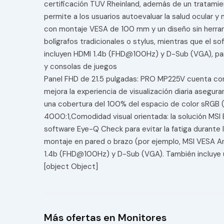
certificación TÜV Rheinland, además de un tratamien
permite a los usuarios autoevaluar la salud ocular y
con montaje VESA de 100 mm y un diseño sin herrami
bolígrafos tradicionales o stylus, mientras que el 
incluyen HDMI 1.4b (FHD@100Hz) y D-Sub (VGA), para
y consolas de juegos
Panel FHD de 21.5 pulgadas: PRO MP225V cuenta con u
mejora la experiencia de visualización diaria ase
una cobertura del 100% del espacio de color sRGB (8 
4000:1,Comodidad visual orientada: la solución MSI 
software Eye-Q Check para evitar la fatiga durante
montaje en pared o brazo (por ejemplo, MSI VESA Ar
1.4b (FHD@100Hz) y D-Sub (VGA). También incluye un
[object Object]
Más ofertas en Monitores