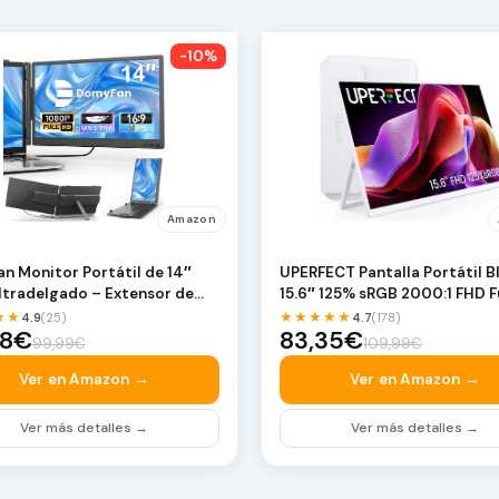
-10%
Amazon
n Monitor Portátil de 14″
UPERFECT Pantalla Portátil B
ltradelgado – Extensor de
15.6″ 125% sRGB 2000:1 FHD 
la …
Pantal…
★★
★★★★★
4.9
(25)
4.7
(178)
58€
83,35€
99,99€
109,99€
Ver en Amazon →
Ver en Amazon →
Ver más detalles →
Ver más detalles →