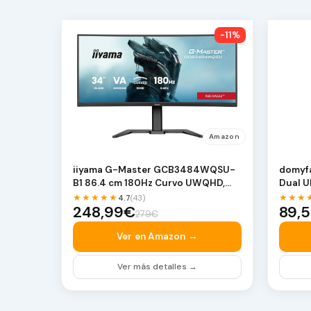
-11%
Amazon
iiyama G-Master GCB3484WQSU-
domyfa
B1 86.4 cm 180Hz Curvo UWQHD,
Dual U
0.4ms, FreeSync Premi…
Pantal
★★★★★
★★★
4.7
(43)
248,99€
89,
279€
Ver en Amazon →
Ver más detalles →