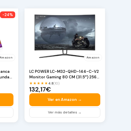
-24%
Amazon
Amazon
lanca
LC POWER LC-M32-QHD-144-C-V2
Funda
Monitor Gaming 80 CM (31.5″) 2560
X 1440 Pix…
★★★★★
4.8
(10)
132,17€
Ver en Amazon →
Ver más detalles →