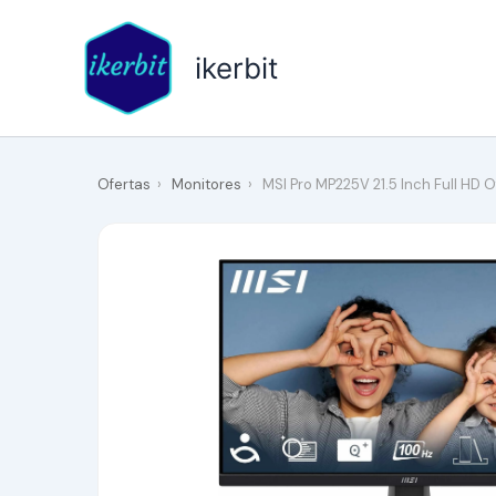
Ir
al
ikerbit
contenido
Ofertas
›
Monitores
›
MSI Pro MP225V 21.5 Inch Full HD O