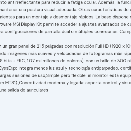
to antirreflectante para reducir la fatiga ocular. Además, la fu
 mantener una postura visual adecuada. Otras características de c
entas para un montaje y desmontaje rápidos. La base dispone de
software MSI Display Kit permite acceder a ajustes avanzados de c
 configuraciones de pantalla dual o múltiples conexiones. Compa
n gran panel de 21.5 pulgadas con resolución Full HD (1920 x 10
gurando imágenes más suaves y velocidades de fotogramas más rá
bits + FRC, 1.07 mil millones de colores), con un brillo de 300 n
EyesErgo integra menos luz azul y tecnología antiparpadeo, cert
 largas sesiones de uso,Simple pero flexible: el monitor está e
m MT81).,Conectividad moderna y legada: soporta control y visu
a salida de auriculares