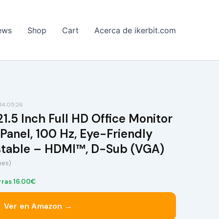
ews
Shop
Cart
Acerca de ikerbit.com
4:05:26
.5 Inch Full HD Office Monitor
Panel, 100 Hz, Eye-Friendly
ustable – HDMI™, D-Sub (VGA)
nes)
rras 16.00€
Ver en Amazon →