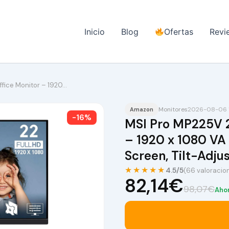
Inicio
Blog
Ofertas
Revi
ffice Monitor – 1920…
Monitores
2026-08-06 1
Amazon
-16%
MSI Pro MP225V 21
– 1920 x 1080 VA 
Screen, Tilt-Adj
★★★★★
4.5/5
(66 valoracio
82,14€
98,07€
Aho