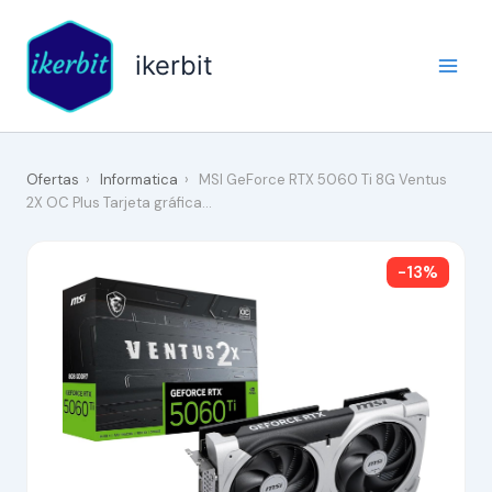
Ir
al
ikerbit
contenido
Ofertas
›
Informatica
›
MSI GeForce RTX 5060 Ti 8G Ventus
2X OC Plus Tarjeta gráfica…
-13%