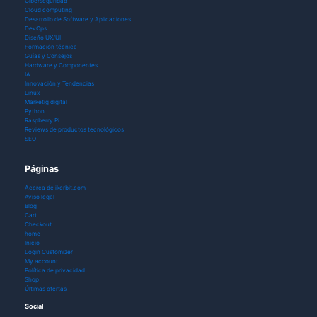
Ciberseguridad
Cloud computing
Desarrollo de Software y Aplicaciones
DevOps
Diseño UX/UI
Formación técnica
Guías y Consejos
Hardware y Componentes
IA
Innovación y Tendencias
Linux
Marketig digital
Python
Raspberry Pi
Reviews de productos tecnológicos
SEO
Páginas
Acerca de ikerbit.com
Aviso legal
Blog
Cart
Checkout
home
Inicio
Login Customizer
My account
Política de privacidad
Shop
Últimas ofertas
Social