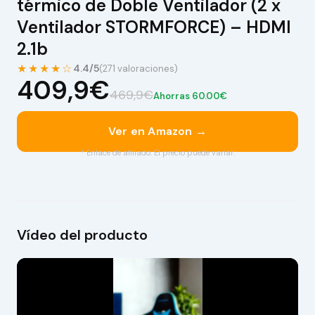
térmico de Doble Ventilador (2 x
Ventilador STORMFORCE) – HDMI
2.1b
★★★★☆
4.4/5
(271 valoraciones)
409,9€
469,9€
Ahorras 60.00€
Ver en Amazon →
* Enlace de afiliado. El precio puede variar.
Vídeo del producto