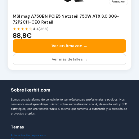
Amazon
MSI mag A750BN PCIE5 Netzteil 750W ATX 3.0 306-
72P2C11-CEO Retail
★★★★☆
4.4
(368)
88,8€
Ver en Amazon →
Ver más detalles →
Sobre ikerbit.com
Somos una plataforma de conocimiento tecnológico para profesionales y equipos. Nos
centramos en el aprendizaje práctico sobre automatización con IA, desarrollo web y SEO
estratégico, con una filosofía 'hazlo tú mismo' que fomenta la autonomía y la creación de
proyectos propios.
Temas
Automatización de procesos