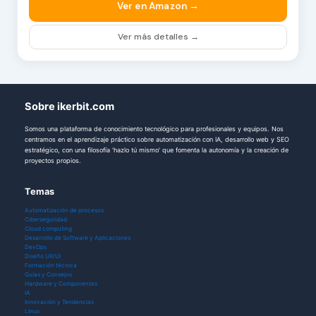
Ver en Amazon →
Ver más detalles →
Sobre ikerbit.com
Somos una plataforma de conocimiento tecnológico para profesionales y equipos. Nos
centramos en el aprendizaje práctico sobre automatización con IA, desarrollo web y SEO
estratégico, con una filosofía 'hazlo tú mismo' que fomenta la autonomía y la creación de
proyectos propios.
Temas
Automatización de procesos
Ciberseguridad
Cloud computing
Desarrollo de Software y Aplicaciones
DevOps
Diseño UX/UI
Formación técnica
Guías y Consejos
Hardware y Componentes
IA
Innovación y Tendencias
Linux