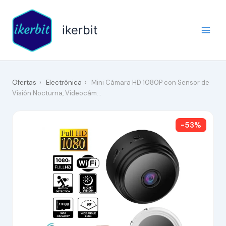
Ir
al
ikerbit
contenido
Ofertas
›
Electrónica
›
Mini Cámara HD 1080P con Sensor de
Visión Nocturna, Videocám…
-53%