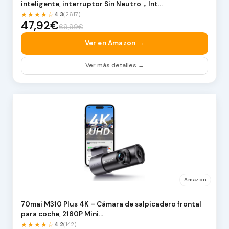
inteligente, interruptor Sin Neutro，Int…
★★★★☆
4.3
(2617)
47,92€
69,99€
Ver en Amazon →
Ver más detalles →
Amazon
70mai M310 Plus 4K – Cámara de salpicadero frontal
para coche, 2160P Mini…
★★★★☆
4.2
(142)