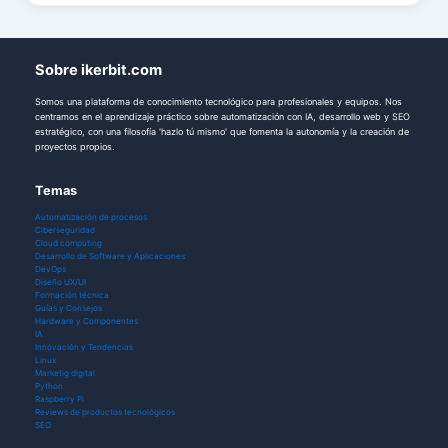
Sobre ikerbit.com
Somos una plataforma de conocimiento tecnológico para profesionales y equipos. Nos
centramos en el aprendizaje práctico sobre automatización con IA, desarrollo web y SEO
estratégico, con una filosofía 'hazlo tú mismo' que fomenta la autonomía y la creación de
proyectos propios.
Temas
Automatización de procesos
Ciberseguridad
Cloud computing
Desarrollo de Software y Aplicaciones
DevOps
Diseño UX/UI
Formación técnica
Guías y Consejos
Hardware y Componentes
IA
Innovación y Tendencias
Linux
Marketig digital
Python
Raspberry Pi
Reviews de productos tecnológicos
SEO