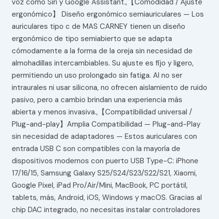
voz como Siri y Google Assistant.,【Comodidad / Ajuste
ergonómico】 Diseño ergonómico semiauriculares — Los
auriculares tipo c de MAS CARNEY tienen un diseño
ergonómico de tipo semiabierto que se adapta
cómodamente a la forma de la oreja sin necesidad de
almohadillas intercambiables. Su ajuste es fijo y ligero,
permitiendo un uso prolongado sin fatiga. Al no ser
intraurales ni usar silicona, no ofrecen aislamiento de ruido
pasivo, pero a cambio brindan una experiencia más
abierta y menos invasiva.,【Compatibilidad universal /
Plug-and-play】Amplia Compatibilidad — Plug-and-Play
sin necesidad de adaptadores — Estos auriculares con
entrada USB C son compatibles con la mayoría de
dispositivos modernos con puerto USB Type-C: iPhone
17/16/15, Samsung Galaxy S25/S24/S23/S22/S21, Xiaomi,
Google Pixel, iPad Pro/Air/Mini, MacBook, PC portátil,
tablets, más, Android, iOS, Windows y macOS. Gracias al
chip DAC integrado, no necesitas instalar controladores