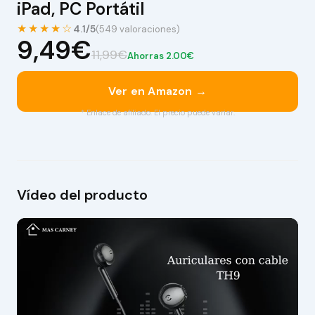
iPad, PC Portátil
★★★★☆
4.1/5
(549 valoraciones)
9,49€
11,99€
Ahorras 2.00€
Ver en Amazon →
* Enlace de afiliado. El precio puede variar.
Vídeo del producto