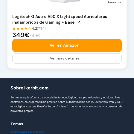
Amazon
Logitech G Astro A50 X Lightspeed Auriculares
inalámbricos de Gaming + Base | P…
★★★★☆
4.2
(794)
349€
349€
Ver en Amazon →
Ver más detalles →
Sobre ikerbit.com
Somos una plataforma de conocimiento tecnológico para profesionales y equipos. Nos
centramos en el aprendizaje práctico sobre automatización con IA, desarrollo web y SEO
estratégico, con una filosofía 'hazlo tú mismo' que fomenta la autonomía y la creación de
proyectos propios.
Temas
Automatización de procesos