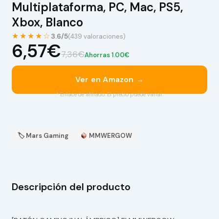
Multiplataforma, PC, Mac, PS5,
Xbox, Blanco
★★★★☆
3.6/5
(439 valoraciones)
6,57€
7,36€
Ahorras 1.00€
Ver en Amazon →
* Enlace de afiliado. El precio puede variar.
🏷 Mars Gaming
MMWERGOW
Descripción del producto