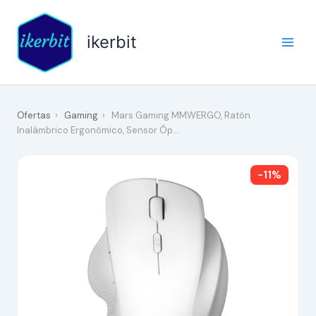
Ir
al
ikerbit
contenido
Ofertas
›
Gaming
›
Mars Gaming MMWERGO, Ratón
Inalámbrico Ergonómico, Sensor Óp…
-11%