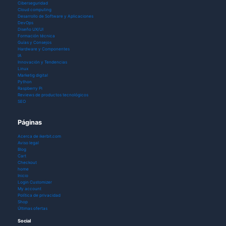
Ciberseguridad
Cloud computing
Desarrollo de Software y Aplicaciones
DevOps
Diseño UX/UI
Formación técnica
Guías y Consejos
Hardware y Componentes
IA
Innovación y Tendencias
Linux
Marketig digital
Python
Raspberry Pi
Reviews de productos tecnológicos
SEO
Páginas
Acerca de ikerbit.com
Aviso legal
Blog
Cart
Checkout
home
Inicio
Login Customizer
My account
Política de privacidad
Shop
Últimas ofertas
Social