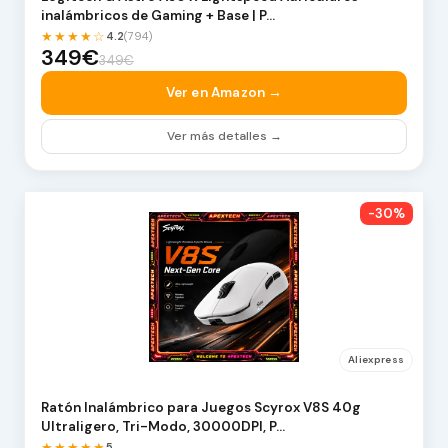
inalámbricos de Gaming + Base | P…
★★★★☆
4.2
(794)
349€
349€
Ver en Amazon →
Ver más detalles →
-30%
Aliexpress
Ratón Inalámbrico para Juegos Scyrox V8S 40g
Ultraligero, Tri-Modo, 30000DPI, P…
★★★★★
5