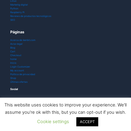
Linux
Marketig digital
Python
Raspberry Pi
Reviews de productos tecnológicos
SEO
Páginas
Acerca de ikerbit.com
Aviso legal
Blog
Cart
Checkout
home
Inicio
Login Customizer
My account
Política de privacidad
Shop
Últimas ofertas
Social
This website uses cookies to improve your experience. We'll
assume you're ok with this, but you can opt-out if you wish.
Todos los derechos © 2026 ikerbit |
Aviso de afiliación
Cookie settings
ACCEPT