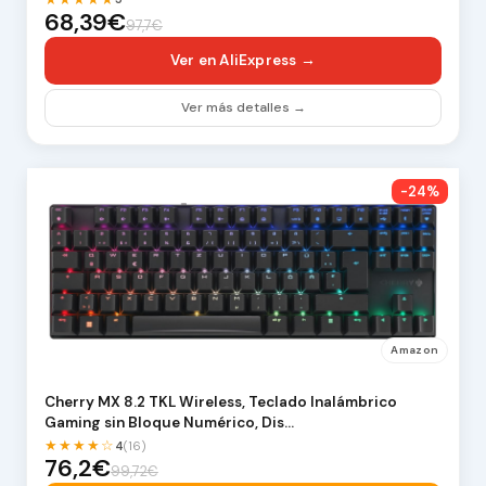
68,39€
97,7€
Ver en AliExpress →
Ver más detalles →
-24%
Amazon
Cherry MX 8.2 TKL Wireless, Teclado Inalámbrico
Gaming sin Bloque Numérico, Dis…
★★★★☆
4
(16)
76,2€
99,72€