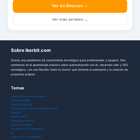
Ver en Amazon →
Ver más detalles →
Sobre ikerbit.com
Somos una plataforma de conocimiento tecnológico para profesionales y equipos. Nos
centramos en el aprendizaje práctico sobre automatización con IA, desarrollo web y SEO
estratégico, con una filosofía 'hazlo tú mismo' que fomenta la autonomía y la creación de
proyectos propios.
Temas
Automatización de procesos
Ciberseguridad
Cloud computing
Desarrollo de Software y Aplicaciones
DevOps
Diseño UX/UI
Formación técnica
Guías y Consejos
Hardware y Componentes
IA
Innovación y Tendencias