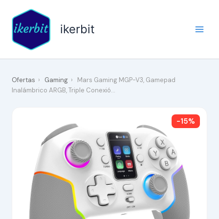
Ir
al
ikerbit
contenido
Ofertas
›
Gaming
›
Mars Gaming MGP-V3, Gamepad
Inalámbrico ARGB, Triple Conexió…
-15%