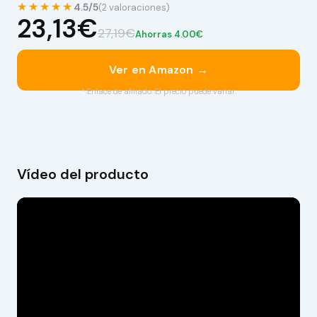
★★★★★
4.5/5
(2 valoraciones)
23,13€
27,19€
Ahorras 4.00€
Ver en Amazon →
* Enlace de afiliado. El precio puede variar.
Vídeo del producto