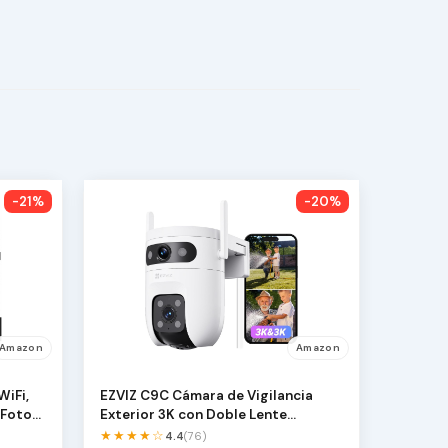
-21%
-20%
Amazon
Amazon
WiFi,
EZVIZ C9C Cámara de Vigilancia
 Fotos
Exterior 3K con Doble Lente
(5MP+5MP), Cobertura…
★★★★☆
4.4
(76)