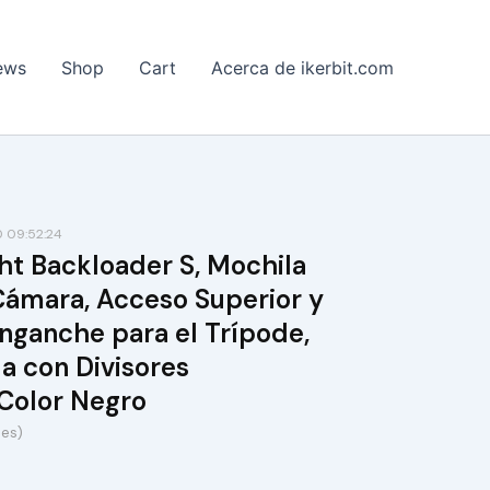
ews
Shop
Cart
Acerca de ikerbit.com
 09:52:24
ht Backloader S, Mochila
Cámara, Acceso Superior y
Enganche para el Trípode,
a con Divisores
 Color Negro
nes)