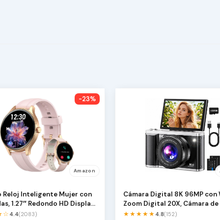
-23%
Amazon
o Reloj Inteligente Mujer con
Cámara Digital 8K 96MP con 
as, 1.27″ Redondo HD Display
Zoom Digital 20X, Cámara de
con Enfoque …
★☆
★★★★★
4.4
(2083)
4.8
(152)