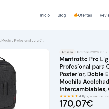
Inicio
Blog
Ofertas
Revi
, Mochila Profesional para C…
Electrónica
2026-05-20
Amazon
Manfrotto Pro Lig
Profesional para 
Posterior, Doble 
Mochila Acolchad
Intercambiables,
★★★★★
4.6/5
(52 valoracio
170,07€