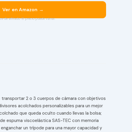
Ver en Amazon →
ce de afiliado. El precio puede variar.
transportar 2 o 3 cuerpos de cámara con objetivos
isores acolchados personalizables para un mejor
lchado que queda oculto cuando llevas la bolsa;
se de espuma viscoelástica SAS-TEC con memoria
 enganchar un trípode para una mayor capacidad y