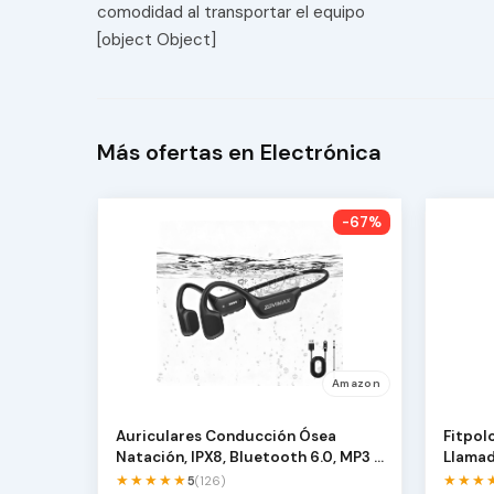
comodidad al transportar el equipo
[object Object]
Más ofertas en Electrónica
-67%
Amazon
Auriculares Conducción Ósea
Fitpol
Natación, IPX8, Bluetooth 6.0, MP3 8
Llamad
GB | Open-Ear …
Sm…
★★★★★
★★★
5
(126)