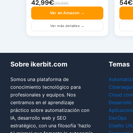
42,99€
54€
129,99€
Ver en Amazon →
Ver más detalles →
Sobre ikerbit.com
Temas
Somos una plataforma de
Automatiz
conocimiento tecnológico para
Cibersegu
profesionales y equipos. Nos
Cloud com
centramos en el aprendizaje
Desarrollo
práctico sobre automatización con
Aplicacion
IA, desarrollo web y SEO
DevOps
estratégico, con una filosofía 'hazlo
Diseño UX