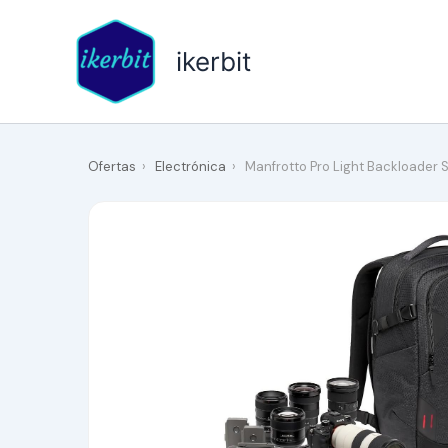
Ir
al
ikerbit
contenido
Ofertas
›
Electrónica
›
Manfrotto Pro Light Backloader S