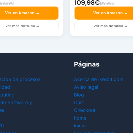
109,98€
69,99€
139,99€
Ver en Amazon →
Ver en Amazon →
Ver más detalles →
Ver más detalles →
Páginas
ación de procesos
Acerca de ikerbit.com
ridad
Aviso legal
puting
Blog
 de Software y
Cart
es
Checkout
home
/UI
Inicio