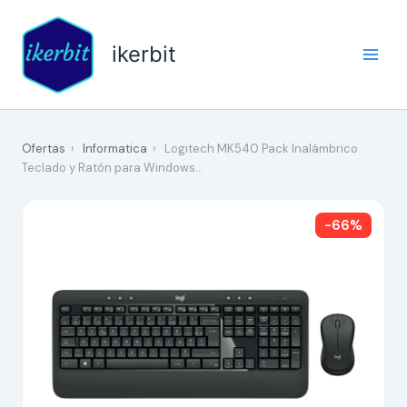
Ir
al
ikerbit
contenido
Ofertas
›
Informatica
›
Logitech MK540 Pack Inalámbrico
Teclado y Ratón para Windows…
-66%