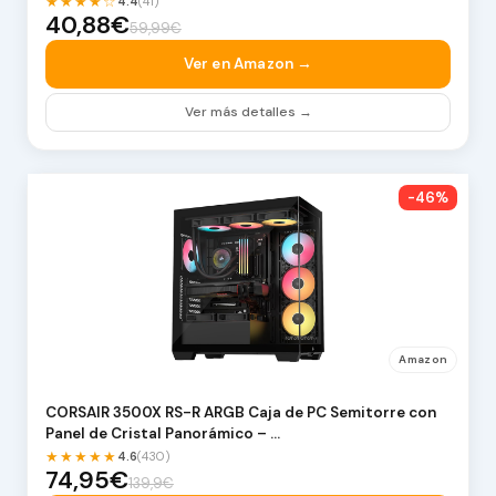
★★★★☆
4.4
(41)
40,88€
59,99€
Ver en Amazon →
Ver más detalles →
-46%
Amazon
CORSAIR 3500X RS-R ARGB Caja de PC Semitorre con
Panel de Cristal Panorámico – …
★★★★★
4.6
(430)
74,95€
139,9€