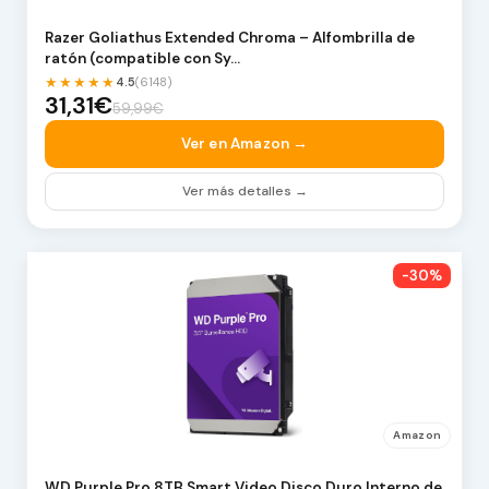
Razer Goliathus Extended Chroma – Alfombrilla de
ratón (compatible con Sy…
★★★★★
4.5
(6148)
31,31€
59,99€
Ver en Amazon →
Ver más detalles →
-30%
Amazon
WD Purple Pro 8TB Smart Video Disco Duro Interno de