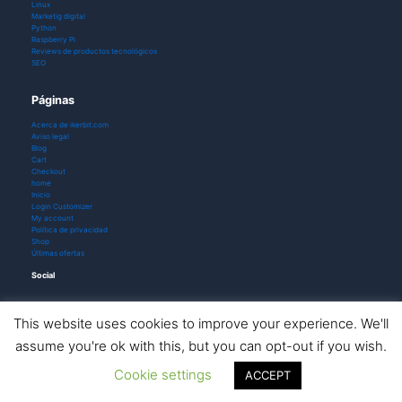
Linux
Marketig digital
Python
Raspberry Pi
Reviews de productos tecnológicos
SEO
Páginas
Acerca de ikerbit.com
Aviso legal
Blog
Cart
Checkout
home
Inicio
Login Customizer
My account
Política de privacidad
Shop
Últimas ofertas
Social
This website uses cookies to improve your experience. We'll
assume you're ok with this, but you can opt-out if you wish.
Todos los derechos © 2026 ikerbit |
Aviso de afiliación
Cookie settings
ACCEPT