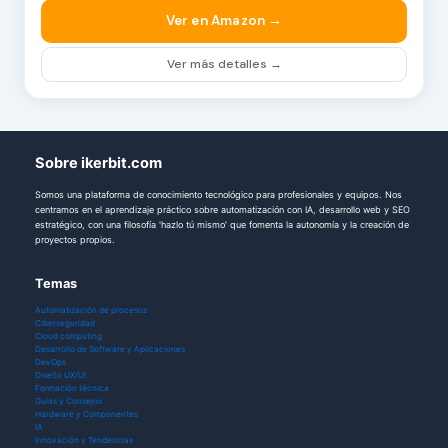
Ver en Amazon →
Ver más detalles →
Sobre ikerbit.com
Somos una plataforma de conocimiento tecnológico para profesionales y equipos. Nos
centramos en el aprendizaje práctico sobre automatización con IA, desarrollo web y SEO
estratégico, con una filosofía 'hazlo tú mismo' que fomenta la autonomía y la creación de
proyectos propios.
Temas
Automatización de procesos
Ciberseguridad
Cloud computing
Desarrollo de Software y Aplicaciones
DevOps
Diseño UX/UI
Formación técnica
Guías y Consejos
Hardware y Componentes
IA
Innovación y Tendencias