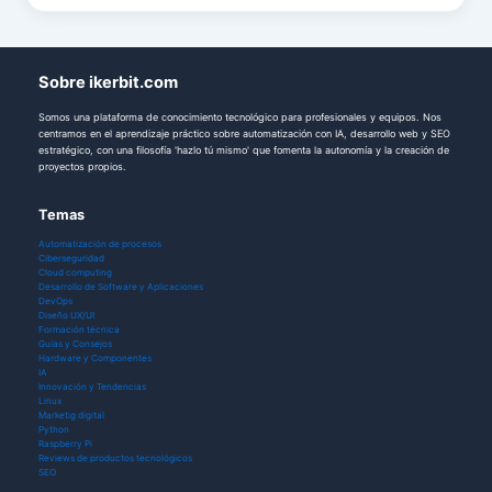
Sobre ikerbit.com
Somos una plataforma de conocimiento tecnológico para profesionales y equipos. Nos
centramos en el aprendizaje práctico sobre automatización con IA, desarrollo web y SEO
estratégico, con una filosofía 'hazlo tú mismo' que fomenta la autonomía y la creación de
proyectos propios.
Temas
Automatización de procesos
Ciberseguridad
Cloud computing
Desarrollo de Software y Aplicaciones
DevOps
Diseño UX/UI
Formación técnica
Guías y Consejos
Hardware y Componentes
IA
Innovación y Tendencias
Linux
Marketig digital
Python
Raspberry Pi
Reviews de productos tecnológicos
SEO