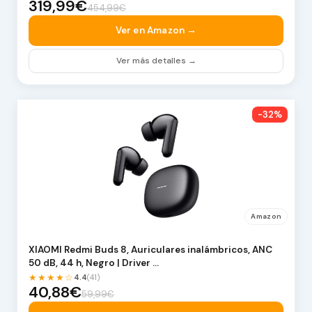
319,99€
454,99€
Ver en Amazon →
Ver más detalles →
-32%
Amazon
XIAOMI Redmi Buds 8, Auriculares inalámbricos, ANC
50 dB, 44 h, Negro | Driver …
★★★★☆
4.4
(41)
40,88€
59,99€