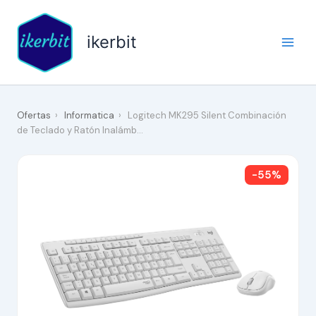
Ir
al
ikerbit
contenido
Ofertas
›
Informatica
›
Logitech MK295 Silent Combinación
de Teclado y Ratón Inalámb…
-55%