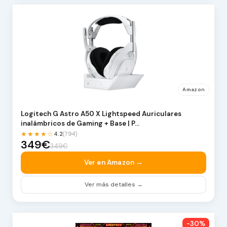
Amazon
Logitech G Astro A50 X Lightspeed Auriculares
inalámbricos de Gaming + Base | P…
★★★★☆
4.2
(794)
349€
349€
Ver en Amazon →
Ver más detalles →
-30%