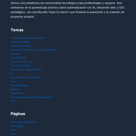
Somos una plataforma de conocimiento tecnológico para profesionales y equipos. Nos
centramos en el aprendizaje práctico sobre automatización con IA, desarrollo web y SEO
estratégico, con una filosofía 'hazlo tú mismo' que fomenta la autonomía y la creación de
proyectos propios.
Temas
Automatización de procesos
Ciberseguridad
Cloud computing
Desarrollo de Software y Aplicaciones
DevOps
Diseño UX/UI
Formación técnica
Guías y Consejos
Hardware y Componentes
IA
Innovación y Tendencias
Linux
Marketig digital
Python
Raspberry Pi
Reviews de productos tecnológicos
SEO
Páginas
Acerca de ikerbit.com
Aviso legal
Blog
Cart