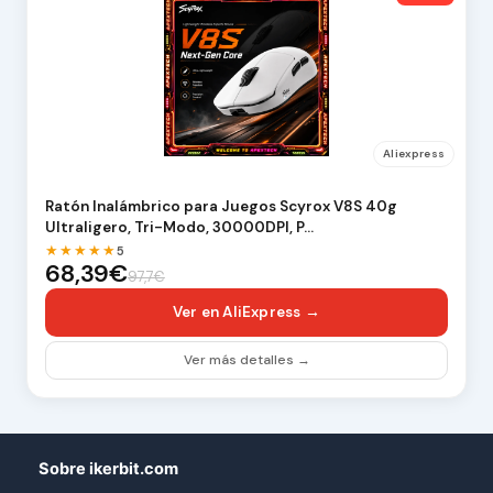
Aliexpress
Ratón Inalámbrico para Juegos Scyrox V8S 40g
Ultraligero, Tri-Modo, 30000DPI, P…
★★★★★
5
68,39€
97,7€
Ver en AliExpress →
Ver más detalles →
Sobre ikerbit.com