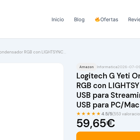
Inicio
Blog
Ofertas
Revi
 Condensador RGB con LIGHTSYNC…
Informatica
2026-07-09 
Amazon
Logitech G Yeti 
RGB con LIGHTSY
USB para Streamin
USB para PC/Mac
★★★★★
4.5/5
(553 valoraci
59,65€