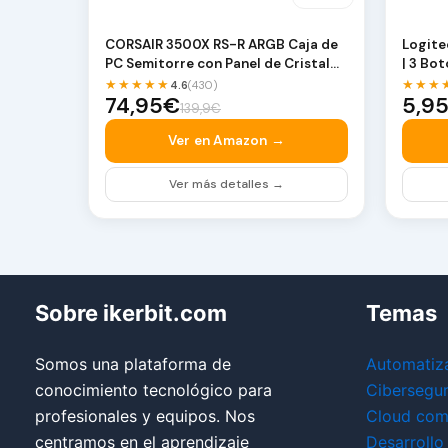
CORSAIR 3500X RS-R ARGB Caja de
Logite
PC Semitorre con Panel de Cristal
| 3 Bo
Panorámico – …
1000 D
★★★★★
★★★
4.6
(430)
74,95€
5,9
139,9€
Ver en Amazon →
Ver más detalles →
Sobre ikerbit.com
Temas
Somos una plataforma de
Automatiz
conocimiento tecnológico para
Cibersegu
profesionales y equipos. Nos
Cloud com
centramos en el aprendizaje
Desarrollo