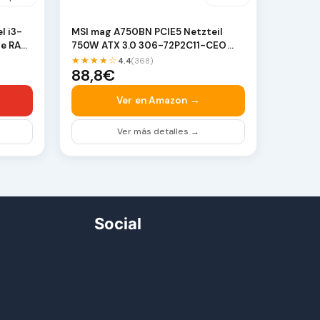
l i3-
MSI mag A750BN PCIE5 Netzteil
de RAM,
750W ATX 3.0 306-72P2C11-CEO
Retail
★★★★☆
4.4
(368)
88,8€
Ver en Amazon →
Ver más detalles →
Social