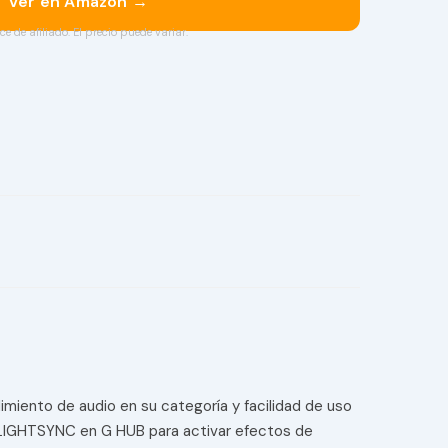
Ver en Amazon →
ce de afiliado. El precio puede variar.
miento de audio en su categoría y facilidad de uso
 LIGHTSYNC en G HUB para activar efectos de