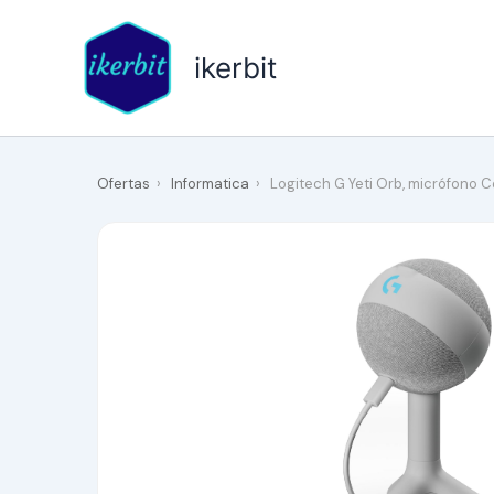
Ir
al
ikerbit
contenido
Ofertas
›
Informatica
›
Logitech G Yeti Orb, micrófono