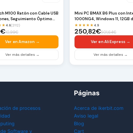
ch M100 Ratón con Cable USB
Mini PC BMAX B6 Plus con Inte
tones, Seguimiento Óptimo
1000NG4, Windows 11, 12GB 
PI, Amb…
512GB SSD, …
★★
★★★★★
4.6
(2112)
4.9
5€
250,82€
10,99€
501,64€
Ver en Amazon →
Ver en AliExpress →
Ver más detalles →
Ver más detalles →
Páginas
ación de procesos
Acerca de ikerbit.com
ridad
Aviso legal
puting
Blog
 de Software y
Cart