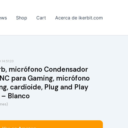
ews
Shop
Cart
Acerca de ikerbit.com
14:51:23
Orb, micrófono Condensador
NC para Gaming, micrófono
g, cardioide, Plug and Play
 – Blanco
ones)