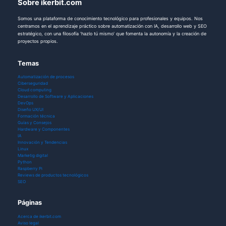
Sobre ikerbit.com
Somos una plataforma de conocimiento tecnológico para profesionales y equipos. Nos
centramos en el aprendizaje práctico sobre automatización con IA, desarrollo web y SEO
estratégico, con una filosofía 'hazlo tú mismo' que fomenta la autonomía y la creación de
proyectos propios.
Temas
Automatización de procesos
Ciberseguridad
Cloud computing
Desarrollo de Software y Aplicaciones
DevOps
Diseño UX/UI
Formación técnica
Guías y Consejos
Hardware y Componentes
IA
Innovación y Tendencias
Linux
Marketig digital
Python
Raspberry Pi
Reviews de productos tecnológicos
SEO
Páginas
Acerca de ikerbit.com
Aviso legal