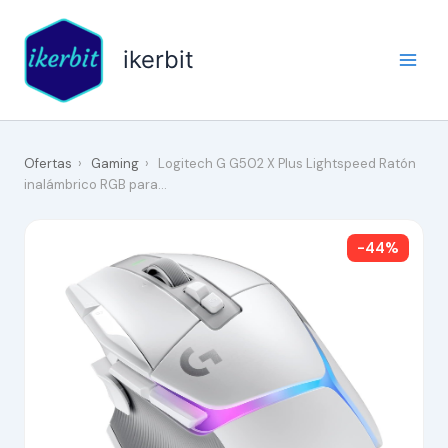
Ir
al
ikerbit
contenido
Ofertas
›
Gaming
›
Logitech G G502 X Plus Lightspeed Ratón
inalámbrico RGB para…
-44%