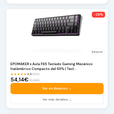
-29%
Amazon
EPOMAKER x Aula F65 Teclado Gaming Mecánico
Inalámbrico Compacto del 65% | Tecl…
★★★★★
4.6
(506)
54,14€
75,99€
Ver en Amazon →
Ver más detalles →