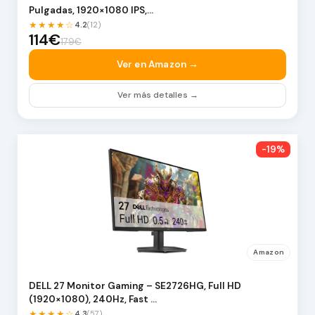
Pulgadas, 1920×1080 IPS,…
★★★★☆
4.2
(12)
114€
179€
Ver en Amazon →
Ver más detalles →
-19%
Amazon
DELL 27 Monitor Gaming – SE2726HG, Full HD
(1920×1080), 240Hz, Fast …
★★★★☆
4.3
(57)