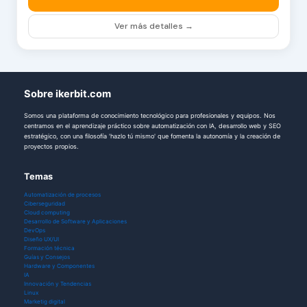
Ver más detalles →
Sobre ikerbit.com
Somos una plataforma de conocimiento tecnológico para profesionales y equipos. Nos
centramos en el aprendizaje práctico sobre automatización con IA, desarrollo web y SEO
estratégico, con una filosofía 'hazlo tú mismo' que fomenta la autonomía y la creación de
proyectos propios.
Temas
Automatización de procesos
Ciberseguridad
Cloud computing
Desarrollo de Software y Aplicaciones
DevOps
Diseño UX/UI
Formación técnica
Guías y Consejos
Hardware y Componentes
IA
Innovación y Tendencias
Linux
Marketig digital