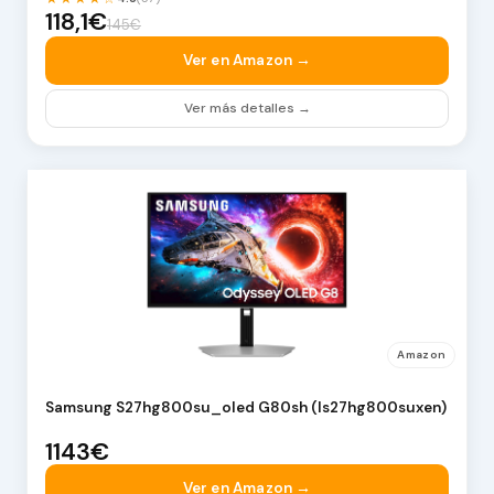
118,1€
145€
Ver en Amazon →
Ver más detalles →
Amazon
Samsung S27hg800su_oled G80sh (ls27hg800suxen)
1143€
Ver en Amazon →