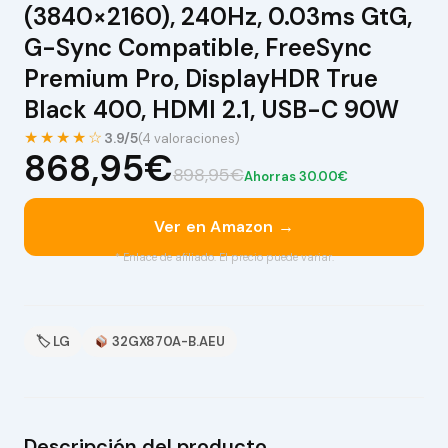
(3840×2160), 240Hz, 0.03ms GtG,
G-Sync Compatible, FreeSync
Premium Pro, DisplayHDR True
Black 400, HDMI 2.1, USB-C 90W
★★★★☆
3.9/5
(4 valoraciones)
868,95€
898,95€
Ahorras 30.00€
Ver en Amazon →
* Enlace de afiliado. El precio puede variar.
🏷 LG
32GX870A-B.AEU
Descripción del producto