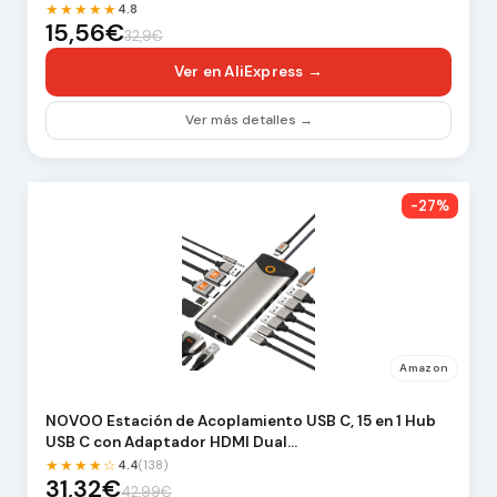
★★★★★
4.8
15,56€
32,9€
Ver en AliExpress →
Ver más detalles →
-27%
Amazon
NOVOO Estación de Acoplamiento USB C, 15 en 1 Hub
USB C con Adaptador HDMI Dual…
★★★★☆
4.4
(138)
31,32€
42,99€