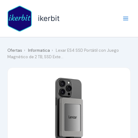
Ir
al
ikerbit
contenido
Ofertas
›
Informatica
›
Lexar ES4 SSD Portátil con Juego
Magnético de 2 TB, SSD Exte…