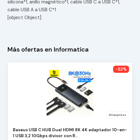
silicona*1, anillo magnético*1, cable USB C a USB C*1,
cable USB A a USB C*1
[object Object]
Más ofertas en Informatica
-52%
Aliexpress
Baseus USB C HUB Dual HDMI 8K 4K adaptador 10-en-
1 USB 3,2 10Gbps divisor con R…