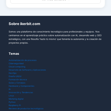
Sobre ikerbit.com
Somos una plataforma de conocimiento tecnológico para profesionales y equipos. Nos
centramos en el aprendizaje práctico sobre automatización con IA, desarrollo web y SEO
estratégico, con una filosofía 'hazlo tú mismo' que fomenta la autonomía y la creación de
proyectos propios.
Temas
Automatización de procesos
Ciberseguridad
Cloud computing
Desarrollo de Software y Aplicaciones
DevOps
Diseño UX/UI
Formación técnica
Guías y Consejos
Hardware y Componentes
IA
Innovación y Tendencias
Linux
Marketig digital
Python
Raspberry Pi
Reviews de productos tecnológicos