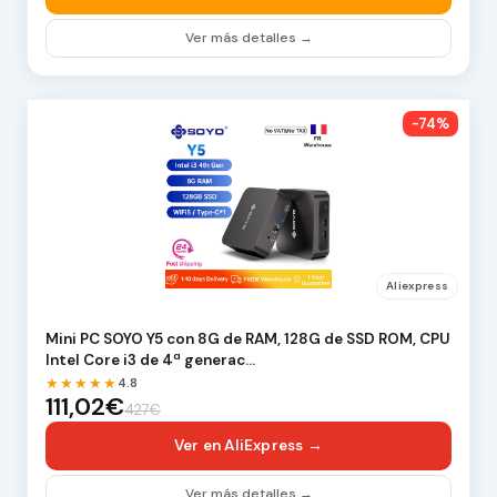
Ver más detalles →
-74%
Aliexpress
Mini PC SOYO Y5 con 8G de RAM, 128G de SSD ROM, CPU
Intel Core i3 de 4ª generac…
★★★★★
4.8
111,02€
427€
Ver en AliExpress →
Ver más detalles →