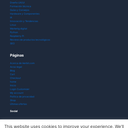
Diseño UX/UI
Formación técnica
Guías y Consejos
Hardware y Componentes
IA
Innovación y Tendencias
Linux
Marketig digital
Python
Raspberry Pi
Reviews de productos tecnológicos
SEO
Páginas
Acerca de ikerbit.com
Aviso legal
Blog
Cart
Checkout
home
Inicio
Login Customizer
My account
Política de privacidad
Shop
Últimas ofertas
Social
This website uses cookies to improve your experience. We'll