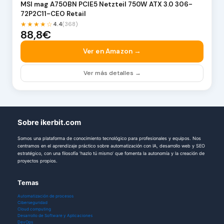
MSI mag A750BN PCIE5 Netzteil 750W ATX 3.0 306-
72P2C11-CEO Retail
★★★★☆
4.4
(368)
88,8€
Ver en Amazon →
Ver más detalles →
Sobre ikerbit.com
Somos una plataforma de conocimiento tecnológico para profesionales y equipos. Nos
centramos en el aprendizaje práctico sobre automatización con IA, desarrollo web y SEO
estratégico, con una filosofía 'hazlo tú mismo' que fomenta la autonomía y la creación de
proyectos propios.
Temas
Automatización de procesos
Ciberseguridad
Cloud computing
Desarrollo de Software y Aplicaciones
DevOps